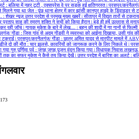
लर्ट
:
बलिया में नहर टूटी , एक्सप्रेस वे पर सड़क हुई क्षतिग्रस्त
|
परसपुर/करनैलगंज
से मिलने गया था जेल
:
पूंछ थाना क्षेत्र में कार झांसी कानपुर हाइवे के डिवाइडर से
..
:
शेखर न्यूज़ उत्तर प्रदेश से प्रमुख मुख्य खबरें
|
सीतापुर में विद्युत तारों से टकर
ुद्र प्रताप साहू की स्मरण शक्ति ने सभी को किया हैरान
|
बड़े ही हर्ष उल्लास से मनाया
स कर रही जॉच
|
गायक मुकेश के बारे में लेख....
:
बहन की शादी में गए गानों से फिल्म
लगंज/ गोंडा
:
जिस गांव से अदम गोंडवी ने व्यवस्था को आईना दिखाया, उसी गांव की
 से टकराई
|
परसपुर/करनैलगंज/ गोंडा
:
छात्र अमित यादव से मारपीट मामले में ABV
ा डीजे दो की मौत
:
चार झुलसे, कावरियों को जागरूक करने के लिए निकले थे
|
परसप
 गया गुरु पूर्णिमा पर्व
:
जगह जगह पूजन वंदन किया गया
|
विधायक निवास लखनऊ की स
ियों तक का सफर मुकेश ने कैसे तय किया देखें
|
उत्तर प्रदेश में बारिश का अलर्ट
:
बलिय
ंगलवार
 173