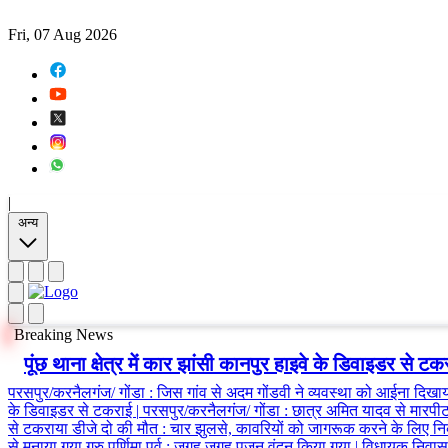
Fri, 07 Aug 2026
|
अन्य
Breaking News
पूंछ थाना क्षेत्र में कार झांसी कानपुर हाइवे के डिवाइडर से टक
परसपुर/करनैलगंज/ गोंडा
:
जिस गांव से अदम गोंडवी ने व्यवस्था को आईना दिखाय
के डिवाइडर से टकराई
|
परसपुर/करनैलगंज/ गोंडा
:
छात्र अमित यादव से मारपीट
से टकराया डीजे दो की मौत
:
चार झुलसे, कावरियों को जागरूक करने के लिए न
से मनाया गया गुरु पूर्णिमा पर्व
:
जगह जगह पूजन वंदन किया गया
|
विधायक निवास ल