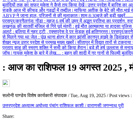
बुलंदियों तक का सफर मुकेश ने कैसे तय किया देखें
|
उत्तर प्रदेश में बारिश का अ
सड़कें आज भी कीचड़ और गड्ढों में तब्दील
|
माफिया अतीक के बेटे की मौत,भाई 
ABVP ने जाना हाल, परिजनों से की मुलाकात
|
शाम 8:30बजे की बड़ी खबरें......
परसपुर/करनैलगंज/ गोंडा
:
महज 6 वर्ष की उम्र में अद्भुत प्रतिभा का प्रदर्शन, र
लखनऊ की सातवीं मंजिल से गिरे पूर्व मंत्री
:
हुई मौत आत्महत्या या हादसा पुलि
अलर्ट
:
बलिया में नहर टूटी , एक्सप्रेस वे पर सड़क हुई क्षतिग्रस्त
|
परसपुर/करनै
से मिलने गया था जेल
:
पूंछ थाना क्षेत्र में कार झांसी कानपुर हाइवे के डिवाइडर
शेखर न्यूज़ उत्तर प्रदेश से प्रमुख मुख्य खबरें
|
सीतापुर में विद्युत तारों से टकराय
प्रताप साहू की स्मरण शक्ति ने सभी को किया हैरान
|
बड़े ही हर्ष उल्लास से मनाया
जॉच
|
गायक मुकेश के बारे में लेख....
:
बहन की शादी में गए गानों से फिल्मी बुलंद
: आज का राशिफल 19 अगस्त 2025 , म
सलोनी पाण्डेय विशेष कार्यकारी संपादक
/
Tue, Aug 19, 2025
/
Post views :
उत्तरप्रदेश
अध्यात्म
अयोध्या
पंचांग
राशिफल
काशी / वाराणसी
जगन्नाथ पुरी
Share: