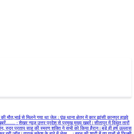
 की मौत,भाई से मिलने गया था जेल
:
पूंछ थाना क्षेत्र में कार झांसी कानपुर हाइवे
ें........
:
शेखर न्यूज़ उत्तर प्रदेश से प्रमुख मुख्य खबरें
|
सीतापुर में विद्युत तारों
र्शन, रुद्र प्रताप साहू की स्मरण शक्ति ने सभी को किया हैरान
|
बड़े ही हर्ष उल्लास
स कर रही जॉच
|
गायक मुकेश के बारे में लेख....
:
बहन की शादी में गए गानों से फिल्मी