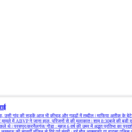
राई
ा, उसी गांव की सड़कें आज भी कीचड़ और गड्ढों में तब्दील
|
माफिया अतीक के बेटे
 मामले में ABVP ने जाना हाल, परिजनों से की मुलाकात
|
शाम 8:30बजे की बड़ी खबर
िकले थे
|
परसपुर/करनैलगंज/ गोंडा
:
महज 6 वर्ष की उम्र में अद्भुत प्रतिभा का प्रद
खनऊ की सातवीं मंजिल से गिरे पूर्व मंत्री
:
हुई मौत आत्महत्या या हादसा पुलि