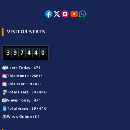
VISITOR STATS
3
9
7
4
4
0
Users Today : 471
This Month : 26615
This Year : 397433
Total Users : 397440
Views Today : 471
Total views : 397440
Who's Online : 34