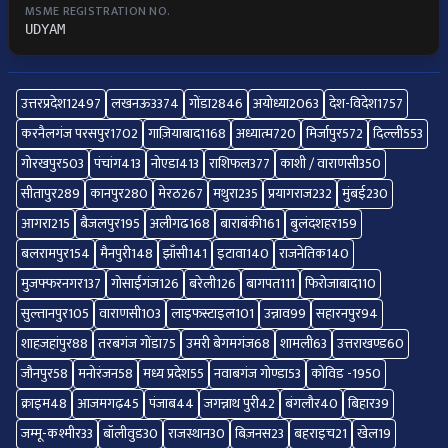
MSME REGISTRATION NO.
UDYAM
उत्तरप्रदेश
12497
लखनऊ
3374
गोंडा
2846
अयोध्या
2063
देश-विदेश
1757
करनैलगंज परसपुर
1702
गाज़ियाबाद
1168
अध्यात्म
720
मिर्जापुर
572
दिल्ली
553
गोरखपुर
503
पंचांग
413
नोएडा
413
राशिफल
377
काशी / वाराणसी
350
सीतापुर
289
कानपुर
280
मेरठ
267
मथुरा
235
प्रयागराज
232
मुंबई
230
आगरा
215
बैजलपुर
195
अलीगढ
168
बाराबंकी
161
बुलंदशहर
159
बलरामपुर
154
मैनपुरी
148
झाँसी
141
इटावा
140
राजनेतिक
140
मुजफ्फरनगर
137
गोसाईंगंज
126
बरेली
126
बागपत
111
फिरोजाबाद
110
सुल्तानपुर
105
वाराणसी
103
लाइफस्टाइल
101
उन्नाव
99
सहारनपुर
94
शाहजहांपुर
88
तरबगंज गोंडा
75
उमरी बेगमगंज
68
शामली
63
उत्तराखण्ड
60
जौनपुर
58
मनोरंजन
58
मध्य प्रदेश
55
नवाबगंज गोण्डा
53
कोविड -19
50
क्राइम
48
आजमगढ़
45
पंजाब
44
जगन्नाथ पुरी
42
बंगलौर
40
बिहार
39
जम्मू-कश्मीर
33
बॉलीवुड
30
राजस्थान
30
बिज़नस
23
बहराइच
21
खेल
19