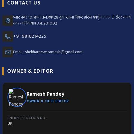
CONTACT US
प्लाट नंबर 10, प्रथम तल.एफ 28 दुर्गा प्लाजा निकट होटल फॉर्चून ए एल टी सेंटर संजय
नगर ग़ाज़ियाबाद उ.प्र. 201002
+91 9810214225
Email : shekharnewsramesh@gmail.com
OWNER & EDITOR
Ramesh Pandey
OWNER & CHIEF EDITOR
RNI REGISTRATION NO.
UK