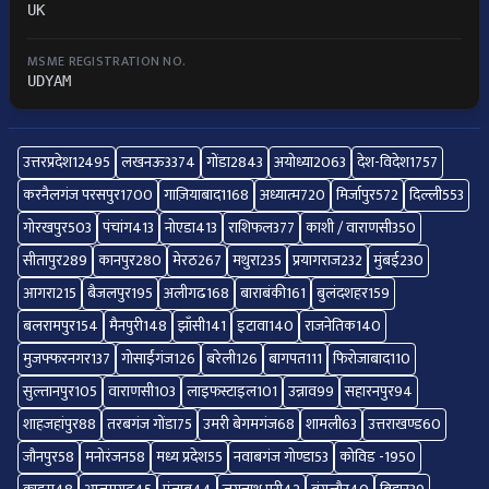
UK
MSME REGISTRATION NO.
UDYAM
उत्तरप्रदेश
12495
लखनऊ
3374
गोंडा
2843
अयोध्या
2063
देश-विदेश
1757
करनैलगंज परसपुर
1700
गाज़ियाबाद
1168
अध्यात्म
720
मिर्जापुर
572
दिल्ली
553
गोरखपुर
503
पंचांग
413
नोएडा
413
राशिफल
377
काशी / वाराणसी
350
सीतापुर
289
कानपुर
280
मेरठ
267
मथुरा
235
प्रयागराज
232
मुंबई
230
आगरा
215
बैजलपुर
195
अलीगढ
168
बाराबंकी
161
बुलंदशहर
159
बलरामपुर
154
मैनपुरी
148
झाँसी
141
इटावा
140
राजनेतिक
140
मुजफ्फरनगर
137
गोसाईंगंज
126
बरेली
126
बागपत
111
फिरोजाबाद
110
सुल्तानपुर
105
वाराणसी
103
लाइफस्टाइल
101
उन्नाव
99
सहारनपुर
94
शाहजहांपुर
88
तरबगंज गोंडा
75
उमरी बेगमगंज
68
शामली
63
उत्तराखण्ड
60
जौनपुर
58
मनोरंजन
58
मध्य प्रदेश
55
नवाबगंज गोण्डा
53
कोविड -19
50