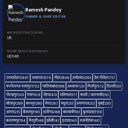
Ramesh Pandey
OWNER & CHIEF EDITOR
RNI REGISTRATION NO.
UK
MSME REGISTRATION NO.
UDYAM
उत्तरप्रदेश
12497
लखनऊ
3374
गोंडा
2846
अयोध्या
2063
देश-विदेश
1757
करनैलगंज परसपुर
1702
गाज़ियाबाद
1168
अध्यात्म
720
मिर्जापुर
572
दिल्ली
553
गोरखपुर
503
पंचांग
413
नोएडा
413
राशिफल
377
काशी / वाराणसी
350
सीतापुर
289
कानपुर
280
मेरठ
267
मथुरा
235
प्रयागराज
232
मुंबई
230
आगरा
215
बैजलपुर
195
अलीगढ
168
बाराबंकी
161
बुलंदशहर
159
बलरामपुर
154
मैनपुरी
148
झाँसी
141
इटावा
140
राजनेतिक
140