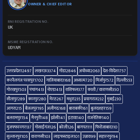
OWNER & CHIEF EDITOR
RNI REGISTRATION NO.
UK
MSME REGISTRATION NO.
UDYAM
उत्तरप्रदेश
12497
लखनऊ
3374
गोंडा
2846
अयोध्या
2063
देश-विदेश
1757
करनैलगंज परसपुर
1702
गाज़ियाबाद
1168
अध्यात्म
720
मिर्जापुर
572
दिल्ली
553
गोरखपुर
503
पंचांग
413
नोएडा
413
राशिफल
377
काशी / वाराणसी
350
सीतापुर
289
कानपुर
280
मेरठ
267
मथुरा
235
प्रयागराज
232
मुंबई
230
आगरा
215
बैजलपुर
195
अलीगढ
168
बाराबंकी
161
बुलंदशहर
159
बलरामपुर
154
मैनपुरी
148
झाँसी
141
इटावा
140
राजनेतिक
140
मुजफ्फरनगर
137
गोसाईंगंज
126
बरेली
126
बागपत
111
फिरोजाबाद
110
सुल्तानपुर
105
वाराणसी
103
लाइफस्टाइल
101
उन्नाव
99
सहारनपुर
94