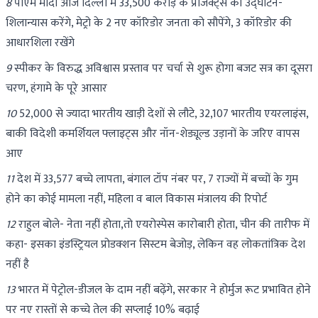
8
पीएम मोदी आज दिल्ली में 33,500 करोड़ के प्रोजेक्ट्स का उद्घाटन-
शिलान्यास करेंगे, मेट्रो के 2 नए कॉरिडोर जनता को सौपेंगे, 3 कॉरिडोर की
आधारशिला रखेंगे
9
स्पीकर के विरुद्ध अविश्वास प्रस्ताव पर चर्चा से शुरू होगा बजट सत्र का दूसरा
चरण, हंगामे के पूरे आसार
10
52,000 से ज्यादा भारतीय खाड़ी देशों से लौटे, 32,107 भारतीय एयरलाइंस,
बाकी विदेशी कमर्शियल फ्लाइट्स और नॉन-शेड्यूल्ड उड़ानों के जरिए वापस
आए
11
देश में 33,577 बच्चे लापता, बंगाल टॉप नंबर पर, 7 राज्यों में बच्चों के गुम
होने का कोई मामला नहीं, महिला व बाल विकास मंत्रालय की रिपोर्ट
12
राहुल बोले- नेता नहीं होता,तो एयरोस्पेस कारोबारी होता, चीन की तारीफ में
कहा- इसका इंडस्ट्रियल प्रोडक्शन सिस्टम बेजोड़, लेकिन वह लोकतांत्रिक देश
नहीं है
13
भारत में पेट्रोल-डीजल के दाम नहीं बढ़ेंगे, सरकार ने होर्मुज रूट प्रभावित होने
पर नए रास्तों से कच्चे तेल की सप्लाई 10% बढ़ाई