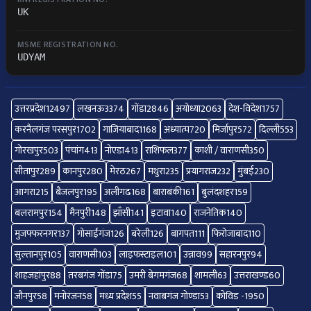
UK
MSME REGISTRATION NO.
UDYAM
उत्तरप्रदेश
12497
लखनऊ
3374
गोंडा
2846
अयोध्या
2063
देश-विदेश
1757
करनैलगंज परसपुर
1702
गाज़ियाबाद
1168
अध्यात्म
720
मिर्जापुर
572
दिल्ली
553
गोरखपुर
503
पंचांग
413
नोएडा
413
राशिफल
377
काशी / वाराणसी
350
सीतापुर
289
कानपुर
280
मेरठ
267
मथुरा
235
प्रयागराज
232
मुंबई
230
आगरा
215
बैजलपुर
195
अलीगढ
168
बाराबंकी
161
बुलंदशहर
159
बलरामपुर
154
मैनपुरी
148
झाँसी
141
इटावा
140
राजनेतिक
140
मुजफ्फरनगर
137
गोसाईंगंज
126
बरेली
126
बागपत
111
फिरोजाबाद
110
सुल्तानपुर
105
वाराणसी
103
लाइफस्टाइल
101
उन्नाव
99
सहारनपुर
94
शाहजहांपुर
88
तरबगंज गोंडा
75
उमरी बेगमगंज
68
शामली
63
उत्तराखण्ड
60
जौनपुर
58
मनोरंजन
58
मध्य प्रदेश
55
नवाबगंज गोण्डा
53
कोविड -19
50