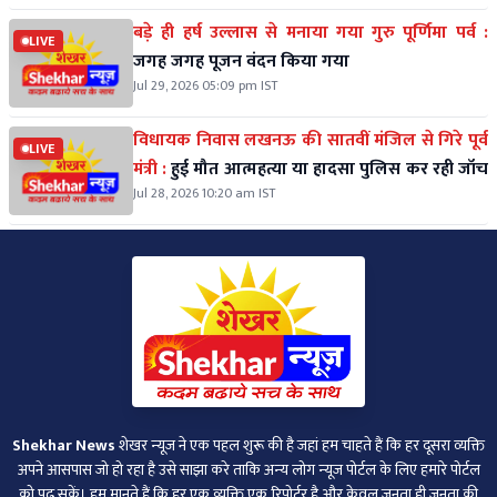
बड़े ही हर्ष उल्लास से मनाया गया गुरु पूर्णिमा पर्व :
LIVE
जगह जगह पूजन वंदन किया गया
Jul 29, 2026 05:09 pm IST
विधायक निवास लखनऊ की सातवीं मंजिल से गिरे पूर्व
LIVE
मंत्री :
हुई मौत आत्महत्या या हादसा पुलिस कर रही जॉच
Jul 28, 2026 10:20 am IST
Shekhar News
शेखर न्‍यूज ने एक पहल शुरू की है जहां हम चाहते हैं कि हर दूसरा व्‍यक्ति
अपने आसपास जो हो रहा है उसे साझा करे ताकि अन्‍य लोग न्‍यूज पोर्टल के लिए हमारे पोर्टल
को पढ़ सकें। हम मानते हैं कि हर एक व्यक्ति एक रिपोर्टर है और केवल जनता ही जनता की