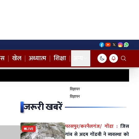
नस
|
खेल
|
अध्यात्म
|
शिक्षा
|
अन्य
विज्ञापन
विज्ञापन
जरूरी खबरें
परसपुर/करनैलगंज/ गोंडा :
जिस
LIVE
गांव से अदम गोंडवी ने व्यवस्था को