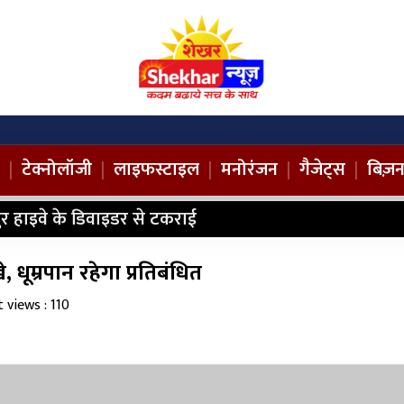
|
टेक्नोलॉजी
|
लाइफस्टाइल
|
मनोरंजन
|
गैजेट्स
|
बिज़
ानपुर हाइवे के डिवाइडर से टकराई
, धूम्रपान रहेगा प्रतिबंधित
 views : 110