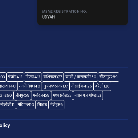
MSME REGISTRATION NO.
UDYAM
503
पंचांग
413
नोएडा
413
राशिफल
377
काशी / वाराणसी
350
सीतापुर
289
इटावा
140
राजनेतिक
140
मुजफ्फरनगर
137
गोसाईंगंज
126
बरेली
126
ाखण्ड
60
जौनपुर
58
मनोरंजन
58
मध्य प्रदेश
55
नवाबगंज गोण्डा
53
क्नोलॉजी
11
मेडिकल
10
शिक्षा
8
गैजेट्स
6
olicy