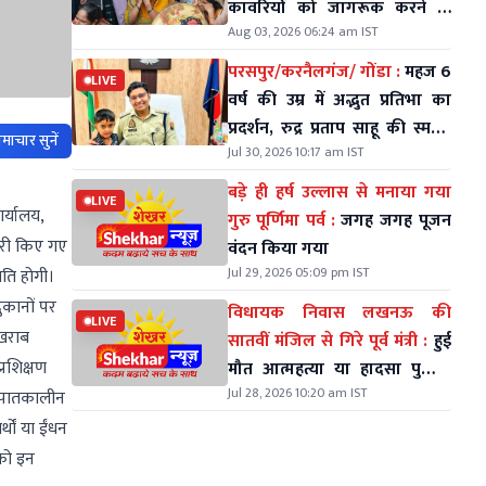
कावरियों को जागरूक करने के
Aug 03, 2026 06:24 am IST
लिए निकले थे
परसपुर/करनैलगंज/ गोंडा :
महज 6
LIVE
वर्ष की उम्र में अद्भुत प्रतिभा का
प्रदर्शन, रुद्र प्रताप साहू की स्मरण
माचार सुनें
Jul 30, 2026 10:17 am IST
शक्ति ने सभी को किया हैरान
बड़े ही हर्ष उल्लास से मनाया गया
LIVE
र्यालय,
गुरु पूर्णिमा पर्व :
जगह जगह पूजन
जारी किए गए
वंदन किया गया
Jul 29, 2026 05:09 pm IST
मति होगी।
दुकानों पर
विधायक निवास लखनऊ की
LIVE
 खराब
सातवीं मंजिल से गिरे पूर्व मंत्री :
हुई
प्रशिक्षण
मौत आत्महत्या या हादसा पुलिस
Jul 28, 2026 10:20 am IST
कर रही जॉच
 आपातकालीन
थों या ईंधन
 को इन