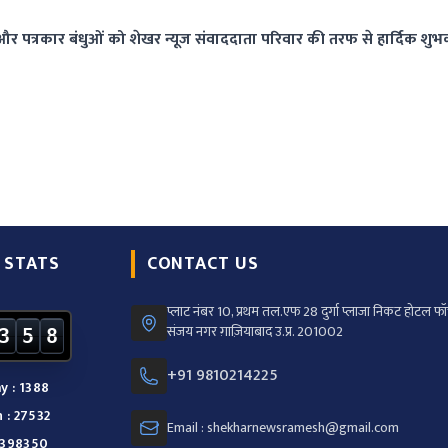
पत्रकार बंधुओं को शेखर न्यूज संवाददाता परिवार की तरफ से हार्दिक शुभ
 STATS
CONTACT US
प्लाट नंबर 10, प्रथम तल.एफ 28 दुर्गा प्लाजा निकट होटल फॉर
संजय नगर ग़ाज़ियाबाद उ.प्र. 201002
3
5
8
+91 9810214225
y : 1388
 : 27532
Email : shekharnewsramesh@gmail.com
: 398350