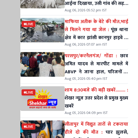
आईना दिखाया, उसी गांव की सड़कें
Aug 06, 2026 05:52 pm IST
आज भी कीचड़ और गड्ढों में तब्दील
माफिया अतीक के बेटे की मौत,भाई
LIVE
से मिलने गया था जेल :
पूंछ थाना
क्षेत्र में कार झांसी कानपुर हाइवे के
Aug 06, 2026 07:07 am IST
डिवाइडर से टकराई
परसपुर/करनैलगंज/ गोंडा :
छात्र
अमित यादव से मारपीट मामले में
ABVP ने जाना हाल, परिजनों से
Aug 05, 2026 05:40 pm IST
की मुलाकात
शाम 8:30बजे की बड़ी खबरें........ :
LIVE
शेखर न्यूज़ उत्तर प्रदेश से प्रमुख मुख्य
खबरें
Aug 05, 2026 04:09 pm IST
सीतापुर में विद्युत तारों से टकराया
LIVE
डीजे दो की मौत :
चार झुलसे,