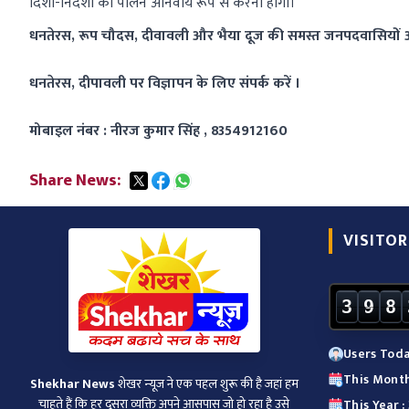
दिशा-निर्देशों का पालन अनिवार्य रूप से करना होगा।
धनतेरस, रूप चौदस, दीवावली और भैया दूज की समस्त जनपदवासियों और 
धनतेरस, दीपावली पर विज्ञापन के लिए संपर्क करें ।
मोबाइल नंबर : नीरज कुमार सिंह , 8354912160
Share News:
VISITOR
3
9
8
Users Toda
This Month
Shekhar News
शेखर न्‍यूज ने एक पहल शुरू की है जहां हम
चाहते हैं कि हर दूसरा व्‍यक्ति अपने आसपास जो हो रहा है उसे
This Year 