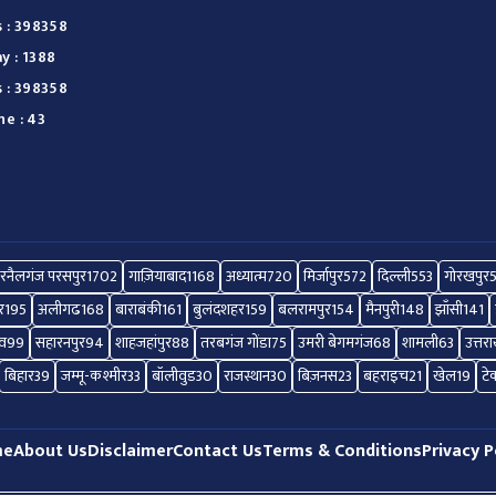
s : 398358
y : 1388
s : 398358
ne : 43
रनैलगंज परसपुर
1702
गाज़ियाबाद
1168
अध्यात्म
720
मिर्जापुर
572
दिल्ली
553
गोरखपुर
र
195
अलीगढ
168
बाराबंकी
161
बुलंदशहर
159
बलरामपुर
154
मैनपुरी
148
झाँसी
141
ाव
99
सहारनपुर
94
शाहजहांपुर
88
तरबगंज गोंडा
75
उमरी बेगमगंज
68
शामली
63
उत्तर
बिहार
39
जम्मू-कश्मीर
33
बॉलीवुड
30
राजस्थान
30
बिज़नस
23
बहराइच
21
खेल
19
टे
me
About Us
Disclaimer
Contact Us
Terms & Conditions
Privacy P