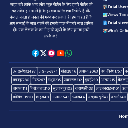
साझा करे ताकि अन्‍य लोग न्‍यूज पोर्टल के लिए हमारे पोर्टल को
Total User
पढ़ सकें। हम मानते हैं कि हर एक व्यक्ति एक रिपोर्टर है और
Views Toda
केवल जनता ही जनता की मदद कर सकती है। हम चाहते हैं कि
Total view
आप सच्चाई के साथ चलने की हमारी पहल में हमारे साथ शामिल
हों। एक लेखक के रूप में हमसे जुड़ने के लिए कृपया हमसे
Who's Onli
संपर्क करें।
उत्तरप्रदेश
12497
लखनऊ
3374
गोंडा
2846
अयोध्या
2063
देश-विदेश
1757
क
कानपुर
280
मेरठ
267
मथुरा
235
प्रयागराज
232
मुंबई
230
आगरा
215
बैजलपु
बागपत
111
फिरोजाबाद
110
सुल्तानपुर
105
वाराणसी
103
लाइफस्टाइल
101
उन्न
कोविड -19
50
क्राइम
48
आजमगढ़
45
पंजाब
44
जगन्नाथ पुरी
42
बंगलौर
40
Ho