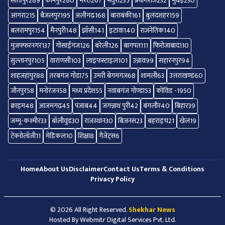
सीतापुर
289
कानपुर
280
मेरठ
267
मथुरा
235
प्रयागराज
232
मुंबई
230
आगरा
215
बैजलपुर
195
अलीगढ
168
बाराबंकी
161
बुलंदशहर
159
बलरामपुर
154
मैनपुरी
148
झाँसी
141
इटावा
140
राजनेतिक
140
मुजफ्फरनगर
137
गोसाईंगंज
126
बरेली
126
बागपत
111
फिरोजाबाद
110
सुल्तानपुर
105
वाराणसी
103
लाइफस्टाइल
101
उन्नाव
99
सहारनपुर
94
शाहजहांपुर
88
तरबगंज गोंडा
75
उमरी बेगमगंज
68
शामली
63
उत्तराखण्ड
60
जौनपुर
58
मनोरंजन
58
मध्य प्रदेश
55
नवाबगंज गोण्डा
53
कोविड -19
50
क्राइम
48
आजमगढ़
45
पंजाब
44
जगन्नाथ पुरी
42
बंगलौर
40
बिहार
39
जम्मू-कश्मीर
33
बॉलीवुड
30
राजस्थान
30
बिज़नस
23
बहराइच
21
खेल
19
टेक्नोलॉजी
11
मेडिकल
10
शिक्षा
8
गैजेट्स
6
Home
About Us
Disclaimer
Contact Us
Terms & Conditions
Privacy Policy
© 2026 All Right Reserved.
Shekhar News
Hosted By
Webmitr Digital Services Pvt. Ltd.