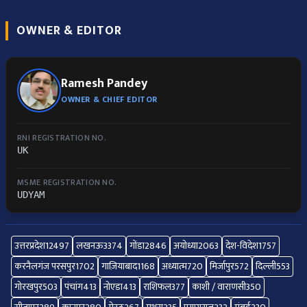
OWNER & EDITOR
Ramesh Pandey
OWNER & CHIEF EDITOR
RNI REGISTRATION NO.
UK
MSME REGISTRATION NO.
UDYAM
उत्तरप्रदेश
12497
लखनऊ
3374
गोंडा
2846
अयोध्या
2063
देश-विदेश
1757
करनैलगंज परसपुर
1702
गाज़ियाबाद
1168
अध्यात्म
720
मिर्जापुर
572
दिल्ली
553
गोरखपुर
503
पंचांग
413
नोएडा
413
राशिफल
377
काशी / वाराणसी
350