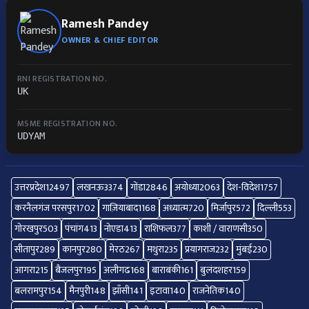
Ramesh Pandey
OWNER & CHIEF EDITOR
RNI REGISTRATION NO.
UK
MSME REGISTRATION NO.
UDYAM
उत्तरप्रदेश
12497
लखनऊ
3374
गोंडा
2846
अयोध्या
2063
देश-विदेश
1757
करनैलगंज परसपुर
1702
गाज़ियाबाद
1168
अध्यात्म
720
मिर्जापुर
572
दिल्ली
553
गोरखपुर
503
पंचांग
413
नोएडा
413
राशिफल
377
काशी / वाराणसी
350
सीतापुर
289
कानपुर
280
मेरठ
267
मथुरा
235
प्रयागराज
232
मुंबई
230
आगरा
215
बैजलपुर
195
अलीगढ
168
बाराबंकी
161
बुलंदशहर
159
बलरामपुर
154
मैनपुरी
148
झाँसी
141
इटावा
140
राजनेतिक
140