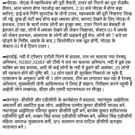
➡नोएडा- नोएडा में महाविध्वंस की पूरी तैयारी, टावर को गिराने का पूरा रोडमैप
तैयार, आज ध्वस्त होगा गठजोड़ का महापाप, 2:30 बजे नोएडा में होगा बड़ा
ब्लॉस्ट, ढाई बजे गिरेंगे सुपरटेक के दोनों टावर, महाधमाके की पूरी स्क्रिप्ट लिख
ली गई, कुछ ही घंटों बाद होगा बड़ा धमाका होगा, ब्लास्ट देखने के लिए नोएडा में
हलचल, टावर के चारों तरफ लोगों का हुजूम जमा, टावर गिरने का बेसब्री से
इंतजार हो रहा, लोगों में धमाका देखने को लेकर जिज्ञासा, सेक्टर-93 में धमाके
को लेकर हलचल, आसपास के लोगों की धड़कनें हुईं तेज, लोगों को 7 बजे घर
छोड़ने के निर्देश, धमाके के बाद 2 किलोमीटर तक धूल होगी, नोएडा के
सेक्टर-93 में है ट्विन टावर।
➡हरदोई- नदी में ट्रैक्टर ट्रॉली गिरने से हादसा, रात भर चलाया गया रेस्क्यू
अभियान, NDRF,SDRF की टीमों ने रात भर चलाया अभियान, नदी में डूबे एक
व्यक्ति का शव बरामद, अभी भी कई लोगों के नदी में डूबने की आशंका, 20 लोगों
की पहचान होने की पुष्टि की, 14 लोग पहले ही सुरक्षित निकाले जा चुके हैं,
प्रशासन के अनुसार अभी भी 5 लोग लापता, टीम का लगातार चल रहा है रेस्क्यू
अभियान, मुख्यमंत्री योगी आदित्यनाथ ने लिया है संज्ञान, निरीक्षण करने पहुंची हैं
आईजी जोन लखनऊ, डीएम और एसपी घटनास्थल पर मौजूद।
➡कानपुर- डीसीपी और एडीसीपी के कार्यक्षेत्र में बदलाव, नवागंतुक आईपीएस
अफसरों को आवंटित हुआ जोन, आईपीएस प्रमोद कुमार डीसीपी साउथ बने,
नवागंतुक आईपीएस रविन्द्र कुमार डीसीपी पूर्वी बने, ब्रजेश कुमार श्रीवास्तव
एडीसीपी पूर्वी बने, लखन सिंह यादव एडीसीपी पश्चिम बने, अमिता सिंह एडीसीपी
महिला अपराध/ मुख्यालय बनीं, IPS सलमान ताज पाटिल डीसीपी क्राइम/
यातायात बने।