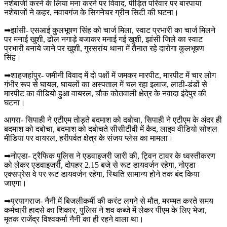
नशेबाजी करने के लिया मना करने पर विवाद, पीड़ित परिवार पर बारपाया
नशेबाजों ने कहर, नवाबगंज के सिगनेचर ग्रीन सिटी की घटना।
➡झांसी- एसआई कुलभूषण सिंह को चार्ज मिला, स्वाट प्रभारी का चार्ज मिलने
पर मनाई खुशी, ढोल नगाड़े बजाकर मनाई गई खुशी, झांसी जिले का स्वाट
प्रभारी बनाये जाने पर खुशी, गुरसरांय थाना में तैनात रहे दारोगा कुलभूषण
सिंह।
➡शाहजहांपुर- जमीनी विवाद में दो पक्षों में जमकर मारपीट, मारपीट में चार लोग
गंभीर रूप से घायल, घायलों का अस्पताल में चल रहा इलाज, लाठी-डंडों से
मारपीट का वीडियो हुआ वायरल, चौक कोतवाली क्षेत्र के नवादा इंदेपुर की
घटना।
आगरा- सिपाही ने एटीएम तोड़ते बदमाश को दबोचा, सिपाही ने एटीएम के अंदर ही
बदमाश को दबोचा, बदमाश को दबोचते सीसीटीवी में कैद, लाइव वीडियो सोशल
मीडिया पर वायरल, हरीपर्वत क्षेत्र के संजय प्लेस का मामला।
➡नोएडा- ट्रैफिक पुलिस ने एडवाइजरी जारी की, ट्विन टावर के ध्वस्तीकरण
को लेकर एडवाइजरी, दोपहर 2.15 बजे से रूट डायवर्जन रहेगा, नोएडा
एक्सप्रेस वे पर रूट डायवर्जन रहेगा, स्थिति सामान्य होने तक बंद किया
जाएगा।
➡प्रयागराज- नैनी में बिजलीकर्मी की करंट लगने से मौत, मरम्मत करते समय
कर्मचारी हादसे का शिकार, पुलिस ने शव कब्जे में लेकर पीएम के लिए भेजा,
मृतक राजेंद्र विश्वकर्मा नैनी का ही रहने वाला था।