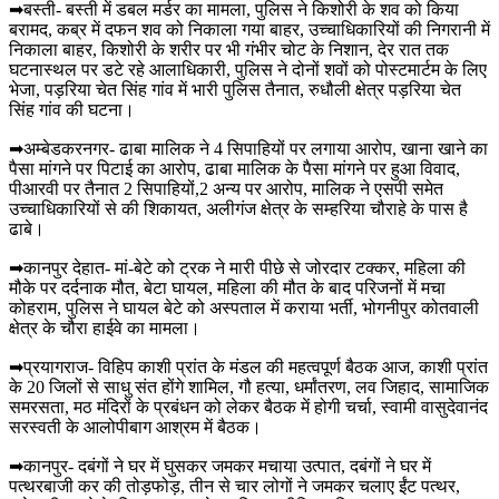
➡बस्ती- बस्ती में डबल मर्डर का मामला, पुलिस ने किशोरी के शव को किया
बरामद, कब्र में दफन शव को निकाला गया बाहर, उच्चाधिकारियों की निगरानी में
निकाला बाहर, किशोरी के शरीर पर भी गंभीर चोट के निशान, देर रात तक
घटनास्थल पर डटे रहे आलाधिकारी, पुलिस ने दोनों शवों को पोस्टमार्टम के लिए
भेजा, पड़रिया चेत सिंह गांव में भारी पुलिस तैनात, रुधौली क्षेत्र पड़रिया चेत
सिंह गांव की घटना।
➡अम्बेडकरनगर- ढाबा मालिक ने 4 सिपाहियों पर लगाया आरोप, खाना खाने का
पैसा मांगने पर पिटाई का आरोप, ढाबा मालिक के पैसा मांगने पर हुआ विवाद,
पीआरवी पर तैनात 2 सिपाहियों,2 अन्य पर आरोप, मालिक ने एसपी समेत
उच्चाधिकारियों से की शिकायत, अलीगंज क्षेत्र के सम्हरिया चौराहे के पास है
ढाबे।
➡कानपुर देहात- मां-बेटे को ट्रक ने मारी पीछे से जोरदार टक्कर, महिला की
मौके पर दर्दनाक मौत, बेटा घायल, महिला की मौत के बाद परिजनों में मचा
कोहराम, पुलिस ने घायल बेटे को अस्पताल में कराया भर्ती, भोगनीपुर कोतवाली
क्षेत्र के चौरा हाईवे का मामला।
➡प्रयागराज- विहिप काशी प्रांत के मंडल की महत्वपूर्ण बैठक आज, काशी प्रांत
के 20 जिलों से साधु संत होंगे शामिल, गौ हत्या, धर्मांतरण, लव जिहाद, सामाजिक
समरसता, मठ मंदिरों के प्रबंधन को लेकर बैठक में होगी चर्चा, स्वामी वासुदेवानंद
सरस्वती के आलोपीबाग आश्रम में बैठक।
➡कानपुर- दबंगों ने घर में घुसकर जमकर मचाया उत्पात, दबंगों ने घर में
पत्थरबाजी कर की तोड़फोड़, तीन से चार लोगों ने जमकर चलाए ईंट पत्थर,