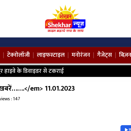
|
टेक्नोलॉजी
|
लाइफस्टाइल
|
मनोरंजन
|
गैजेट्स
|
बिज़
ानपुर हाइवे के डिवाइडर से टकराई
ी खबरें…….</em> 11.01.2023
views : 147
स