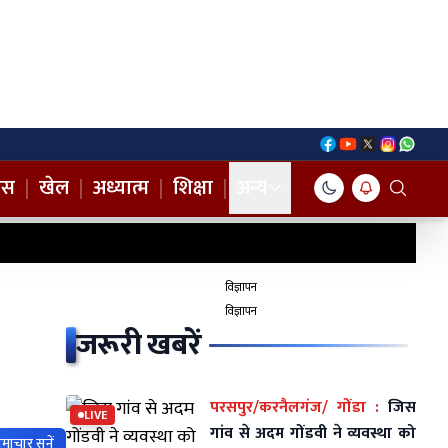
नस
|
खेल
|
अध्यात्म
|
शिक्षा
|
अन्य
विज्ञापन
विज्ञापन
जरूरी खबरें
परसपुर/करनैलगंज/ गोंडा :
जिस
LIVE
गांव से अदम गोंडवी ने व्यवस्था को
माचार सुनें