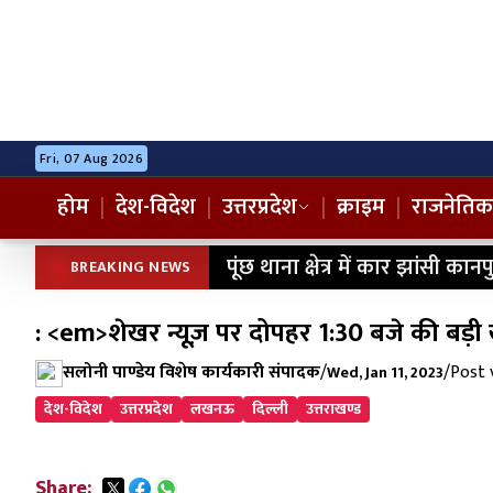
Fri, 07 Aug 2026
होम
|
देश-विदेश
|
उत्तरप्रदेश
|
क्राइम
|
राजनेतिक
पूंछ थाना क्षेत्र में कार झांसी क
BREAKING NEWS
: <em>शेखर न्यूज़ पर दोपहर 1:30 बजे की बड़
सलोनी पाण्डेय विशेष कार्यकारी संपादक
/
/
Post 
Wed, Jan 11, 2023
देश-विदेश
उत्तरप्रदेश
लखनऊ
दिल्ली
उत्तराखण्ड
Share: