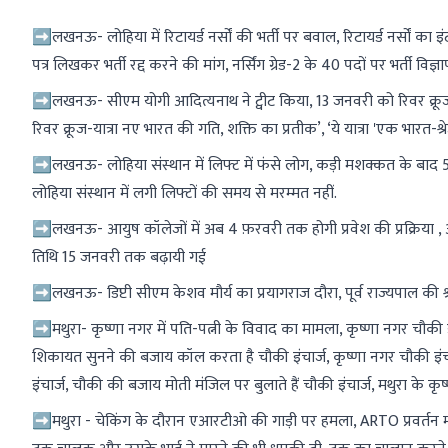
➡लखनऊ- लोहिया में रिटायर्ड नर्सों की भर्ती पर बवाल, रिटायर्ड नर्सों का इं
पत्र लिखकर भर्ती रद्द करने की मांग, नर्सिंग ग्रेड-2 के 40 पदों पर भर्ती विज्
➡लखनऊ- सीएम योगी आदित्यनाथ ने ट्वीट किया, 13 जनवरी को रिवर क्रूज गंग
रिवर क्रूज-यात्रा नए भारत की गति, शक्ति का प्रतीक’, ‘ये यात्रा 'एक भारत-श्र
➡लखनऊ- लोहिया संस्थान में लिफ्ट में फंसे लोग, कड़ी मशक्कत के बाद 5
लोहिया संस्थान में लगी लिफ्टों की समय से मरम्मत नहीं.
➡लखनऊ- आयुष कॉलेजों में अब 4 फ़रवरी तक होगी प्रवेश की प्रक्रिया ,
तिथि 15 जनवरी तक बढ़ायी गई
➡लखनऊ- डिप्टी सीएम केशव मौर्य का प्रयागराज दौरा, पूर्व राज्यपाल की श्रद्ध
➡मथुरा- कृष्णा नगर में पति-पत्नी के विवाद का मामला, कृष्णा नगर चौकी 
शिकायत सुनने की बजाय कॉल करता है चौकी इंचार्ज, कृष्णा नगर चौकी इंच
इंचार्ज, चौकी की बजाय मोती मंजिल पर बुलाते हैं चौकी इंचार्ज, मथुरा के 
➡मथुरा - चेकिंग के दौरान एआरटीओ की गाड़ी पर हमला, ARTO प्रवर्तन म