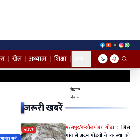
नस
|
खेल
|
अध्यात्म
|
शिक्षा
|
अन्य
विज्ञापन
विज्ञापन
जरूरी खबरें
परसपुर/करनैलगंज/ गोंडा :
जिस
LIVE
गांव से अदम गोंडवी ने व्यवस्था को
माचार सुनें