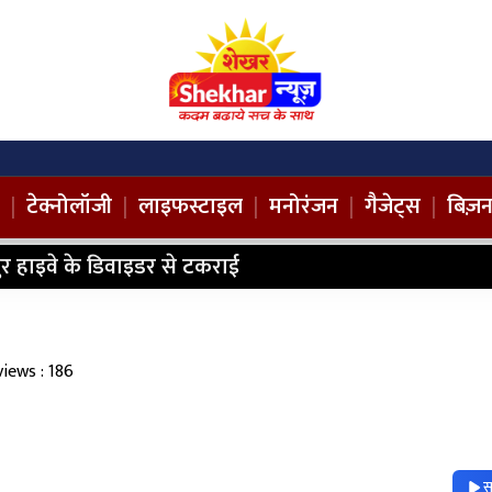
|
टेक्नोलॉजी
|
लाइफस्टाइल
|
मनोरंजन
|
गैजेट्स
|
बिज़
ानपुर हाइवे के डिवाइडर से टकराई
views : 186
स