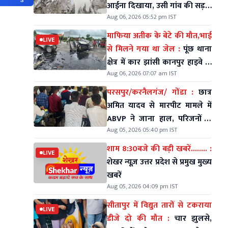
आईना दिखाया, उसी गांव की सड़कें
Aug 06, 2026 05:52 pm IST
आज भी कीचड़ और गड्ढों में तब्दील
माफिया अतीक के बेटे की मौत,भाई
LIVE
से मिलने गया था जेल :
पूंछ थाना
क्षेत्र में कार झांसी कानपुर हाइवे के
Aug 06, 2026 07:07 am IST
डिवाइडर से टकराई
परसपुर/करनैलगंज/ गोंडा :
छात्र
अमित यादव से मारपीट मामले में
ABVP ने जाना हाल, परिजनों से
Aug 05, 2026 05:40 pm IST
की मुलाकात
शाम 8:30बजे की बड़ी खबरें........ :
LIVE
शेखर न्यूज़ उत्तर प्रदेश से प्रमुख मुख्य
खबरें
Aug 05, 2026 04:09 pm IST
सीतापुर में विद्युत तारों से टकराया
LIVE
डीजे दो की मौत :
चार झुलसे,