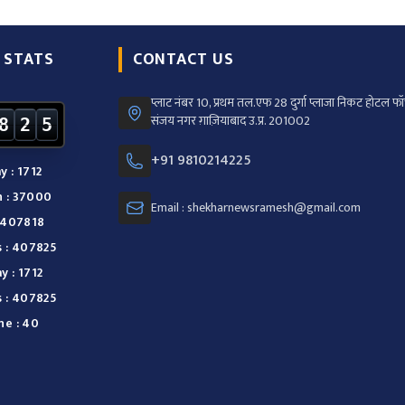
 STATS
CONTACT US
प्लाट नंबर 10, प्रथम तल.एफ 28 दुर्गा प्लाजा निकट होटल फॉर
संजय नगर ग़ाज़ियाबाद उ.प्र. 201002
8
2
5
+91 9810214225
y : 1712
 : 37000
Email : shekharnewsramesh@gmail.com
: 407818
s : 407825
y : 1712
s : 407825
ne : 40