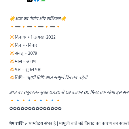
☀आज का पंचांग और राशिफल☀
🔸➖🔸➖🔸➖🔸➖🔸
🔅दिनांक = 1-अगस्त-2022
🔅दिन = रविवार
🔅संवत् = 2079
🔅मास = श्रावण
🔅पक्ष = शुक्ल पक्ष
🔅तिथि=
चतुर्थी तिथि आज सम्पूर्ण दिन तक रहेगी
आज का राहूकाल:- सुबह 07:30 से 09 बजकर 00 मिनट तक रहेगा इस समय क
🔸🔹🔸🔹🔸🔹🔸🔹🔸
✿✿✿✿✿✿✿✿✿✿✿✿✿✿
मेष राशि :
- भाग्योदय संभव है | मामूली बातें बड़े विवाद का कारण बन सकती