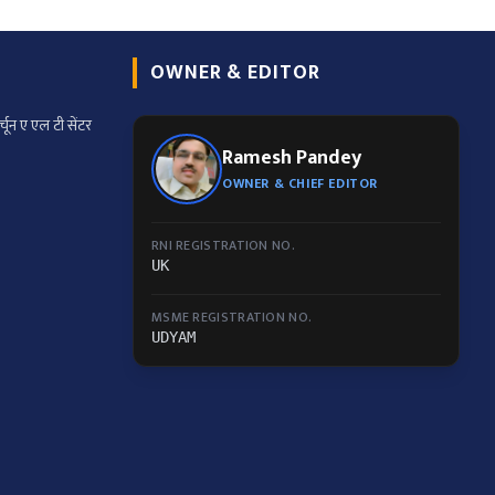
OWNER & EDITOR
्चून ए एल टी सेंटर
Ramesh Pandey
OWNER & CHIEF EDITOR
RNI REGISTRATION NO.
UK
MSME REGISTRATION NO.
UDYAM