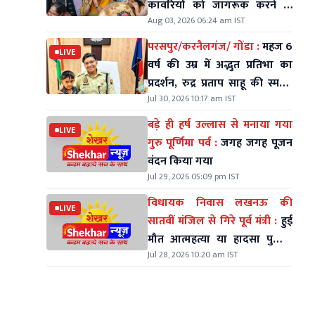
कावरियों को जागरूक करने के
Aug 03, 2026 06:24 am IST
लिए निकले थे
परसपुर/करनैलगंज/ गोंडा :
महज 6
LIVE
वर्ष की उम्र में अद्भुत प्रतिभा का
प्रदर्शन, रुद्र प्रताप साहू की स्मरण
Jul 30, 2026 10:17 am IST
शक्ति ने सभी को किया हैरान
बड़े ही हर्ष उल्लास से मनाया गया
LIVE
गुरु पूर्णिमा पर्व :
जगह जगह पूजन
वंदन किया गया
Jul 29, 2026 05:09 pm IST
विधायक निवास लखनऊ की
LIVE
सातवीं मंजिल से गिरे पूर्व मंत्री :
हुई
मौत आत्महत्या या हादसा पुलिस
Jul 28, 2026 10:20 am IST
कर रही जॉच