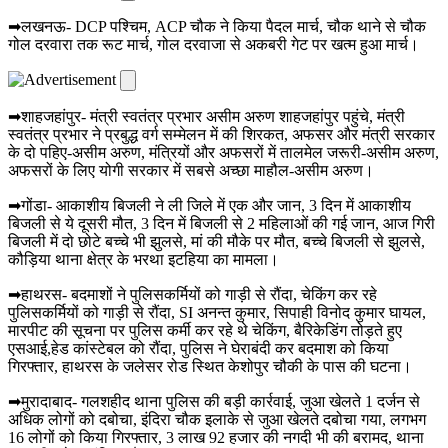
➡लखनऊ- DCP पश्चिम, ACP चौक ने किया पैदल मार्च, चौक थाने से चौक
गोल दरवारा तक रूट मार्च, गोल दरवाजा से अकबरी गेट पर खत्म हुआ मार्च।
➡शाहजहांपुर- मंत्री स्वतंत्र प्रभार असीम अरुण शाहजहांपुर पहुंचे, मंत्री
स्वतंत्र प्रभार ने प्रबुद्ध वर्ग सम्मेलन में की शिरकत, अफसर और मंत्री सरकार
के दो पहिए-असीम अरुण, मंत्रियों और अफसरों में तालमेल जरूरी-असीम अरुण,
अफसरों के लिए योगी सरकार में सबसे अच्छा माहौल-असीम अरुण।
➡गोंडा- आकाशीय बिजली ने ली जिले में एक और जान, 3 दिन में आकाशीय
बिजली से ये दूसरी मौत, 3 दिन में बिजली से 2 महिलाओं की गई जान, आज गिरी
बिजली में दो छोटे बच्चे भी झुलसे, मां की मौके पर मौत, बच्चे बिजली से झुलसे,
कौड़िया थाना क्षेत्र के भरथा इटहिया का मामला।
➡हाथरस- बदमाशों ने पुलिसकर्मियों को गाड़ी से रौंदा, चेकिंग कर रहे
पुलिसकर्मियों को गाड़ी से रौंदा, SI अनन्त कुमार, सिपाही विनोद कुमार घायल,
मारपीट की सूचना पर पुलिस कर्मी कर रहे थे चेकिंग, बैरिकेडिंग तोड़ते हुए
एसआई,हेड कांस्टेबल को रौंदा, पुलिस ने घेराबंदी कर बदमाश को किया
गिरफ्तार, हाथरस के जलेसर रोड स्थित केशोपुर चौकी के पास की घटना।
➡मुरादाबाद- गलशहीद थाना पुलिस की बड़ी कार्रवाई, जुआ खेलते 1 दर्जन से
अधिक लोगों को दबोचा, इंदिरा चौक इलाके से जुआ खेलते दबोचा गया, लगभग
16 लोगों को किया गिरफ्तार, 3 लाख 92 हजार की नगदी भी की बरामद, थाना