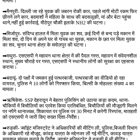
मामला।
➡मैनपुरी- दिल्ली जा रहे युवक की जबरन रोकी कार, पहले मांगी मोटी रकम फिर
छीनने लगे कार, बदमाशों ने महिला के साथ की बदसलूकी, मां और बेटा पहुंचा
थाने,नहीं हुई कार्रवाई, मीठेपुर चौकी इलाके NH2 की घटना।
➡मिर्जापुर- संदिग्ध हालत में मिला युवक का शव, क़ई दिनों से बन्द पड़े मकान में
मिला शव, दो दिन से अपने घर से गायब था युवक, मकान के छत पर मिला युवक
का शव, चुनार थाना क्षेत्र के ममोलपुर की घटना।
➡मथुरा- एसएसपी ने महावन थाना क्षेत्र में की पैदल गस्त, महावन में संवेदनशील
स्थान, मुख्य चौराहे पर गस्त, एसएसपी ने स्थानीय लोगों को सुरक्षा का एहसास
कराया।
➡बदायूं- दो पक्षों में जमकर हुई पत्थरबाजी, पत्थरबाजी का वीडियो हो रहा
वायरल, पुलिस ने 10 लोगों को गिरफ्तार किया, बिल्सी के मोहल्ला संख्या 4 का
मामला।
➡ऋषिकेश- SSP देहरादून ने बेहतर पुलिसिंग को उठाया कड़ा कदम, थाना-
चौकियों में बिचौलियों का प्रवेश किया प्रतिबंधित, बिचौलियों की मौजूदगी मिलने
पर नपेंगे थानाध्यक्ष, शिकायत पर पुलिस पर 30 मिनट में करेगी रिस्पांस, मातहतों
को एसएसपी ने जारी किए सख्त दिशा-निर्देश।
➡रुड़की- ज्वॉइंट मजिस्ट्रेट ने अधिकारियों की मीटिंग ली, पुलिस,बिजली विभाग
के अधिकारी रहे मौजूद, कांवड़ यात्रा के मद्देनजर ली गई मीटिंग, कावड़ यात्रा
सकुशल संपन्न कराने के निर्देश, ज्वाइंट मजिस्ट्रेट ने रुड़की में ली मीटिंग।