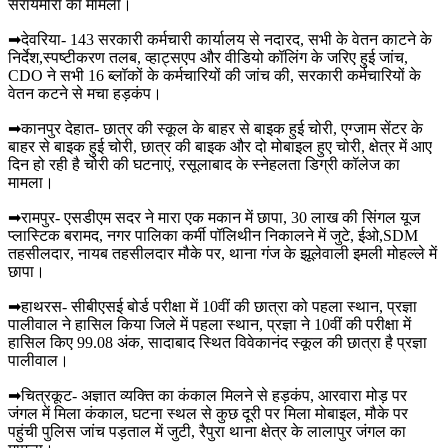
सरायमीरा का मामला।
➡देवरिया- 143 सरकारी कर्मचारी कार्यालय से नदारद, सभी के वेतन काटने के
निर्देश,स्पष्टीकरण तलब, व्हाट्सएप और वीडियो कॉलिंग के जरिए हुई जांच,
CDO ने सभी 16 ब्लॉकों के कर्मचारियों की जांच की, सरकारी कर्मचारियों के
वेतन कटने से मचा हड़कंप।
➡कानपुर देहात- छात्र की स्कूल के बाहर से बाइक हुई चोरी, एग्जाम सेंटर के
बाहर से बाइक हुई चोरी, छात्र की बाइक और दो मोबाइल हुए चोरी, क्षेत्र में आए
दिन हो रही है चोरी की घटनाएं, रसूलाबाद के स्नेहलता डिग्री कॉलेज का
मामला।
➡रामपुर- एसडीएम सदर ने मारा एक मकान में छापा, 30 लाख की सिंगल यूज
प्लास्टिक बरामद, नगर पालिका कर्मी पॉलिथीन निकालने में जुटे, ईओ,SDM
तहसीलदार, नायब तहसीलदार मौके पर, थाना गंज के झूलेवाली इमली मोहल्ले में
छापा।
➡हाथरस- सीबीएसई बोर्ड परीक्षा में 10वीं की छात्रा को पहला स्थान, प्रज्ञा
पालीवाल ने हासिल किया जिले में पहला स्थान, प्रज्ञा ने 10वीं की परीक्षा में
हासिल किए 99.08 अंक, सादाबाद स्थित विवेकानंद स्कूल की छात्रा है प्रज्ञा
पालीवाल।
➡चित्रकूट- अज्ञात व्यक्ति का कंकाल मिलने से हड़कंप, आरवारा मोड़ पर
जंगल में मिला कंकाल, घटना स्थल से कुछ दूरी पर मिला मोबाइल, मौके पर
पहुंची पुलिस जांच पड़ताल में जुटी, रैपुरा थाना क्षेत्र के लालापुर जंगल का