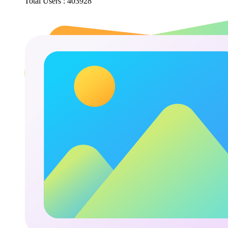
Total Users : 403928