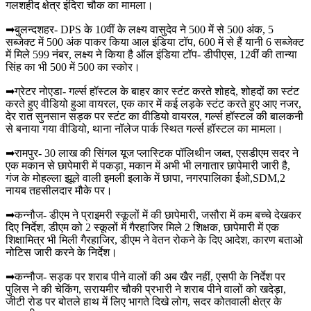
गलशहीद क्षेत्र इंदिरा चौक का मामला।
➡बुलन्दशहर- DPS के 10वीं के लक्ष्य वासुदेव ने 500 में से 500 अंक, 5
सब्जेक्ट में 500 अंक पाकर किया आल इंडिया टॉप, 600 में से हैं यानी 6 सब्जेक्ट
में मिले 599 नंबर, लक्ष्य ने किया है ऑल इंडिया टॉप- डीपीएस, 12वीं की तान्या
सिंह का भी 500 में 500 का स्कोर।
➡ग्रेटर नोएडा- गर्ल्स हॉस्टल के बाहर कार स्टंट करते शोहदे, शोहदों का स्टंट
करते हुए वीडियो हुआ वायरल, एक कार में कई लड़के स्टंट करते हुए आए नजर,
देर रात सुनसान सड़क पर स्टंट का वीडियो वायरल, गर्ल्स हॉस्टल की बालकनी
से बनाया गया वीडियो, थाना नॉलेज पार्क स्थित गर्ल्स हॉस्टल का मामला।
➡रामपुर- 30 लाख की सिंगल यूज प्लास्टिक पॉलिथीन जब्त, एसडीएम सदर ने
एक मकान से छापेमारी में पकड़ा, मकान में अभी भी लगातार छापेमारी जारी है,
गंज के मोहल्ला झूले वाली इमली इलाके में छापा, नगरपालिका ईओ,SDM,2
नायब तहसीलदार मौके पर।
➡कन्नौज- डीएम ने प्राइमरी स्कूलों में की छापेमारी, जसौरा में कम बच्चे देखकर
दिए निर्देश, डीएम को 2 स्कूलों में गैरहाजिर मिले 2 शिक्षक, छापेमारी में एक
शिक्षामित्र भी मिली गैरहाजिर, डीएम ने वेतन रोकने के दिए आदेश, कारण बताओ
नोटिस जारी करने के निर्देश।
➡कन्नौज- सड़क पर शराब पीने वालों की अब खैर नहीं, एसपी के निर्देश पर
पुलिस ने की चेकिंग, सरायमीर चौकी प्रभारी ने शराब पीने वालों को खदेड़ा,
जीटी रोड पर बोतले हाथ में लिए भागते दिखे लोग, सदर कोतवाली क्षेत्र के