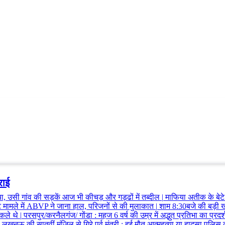
राई
ा, उसी गांव की सड़कें आज भी कीचड़ और गड्ढों में तब्दील
|
माफिया अतीक के बेटे
 मामले में ABVP ने जाना हाल, परिजनों से की मुलाकात
|
शाम 8:30बजे की बड़ी खबर
िकले थे
|
परसपुर/करनैलगंज/ गोंडा
:
महज 6 वर्ष की उम्र में अद्भुत प्रतिभा का प्रद
खनऊ की सातवीं मंजिल से गिरे पूर्व मंत्री
:
हुई मौत आत्महत्या या हादसा पुलि