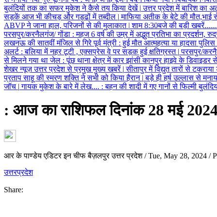
बुलंदियों तक का सफर मुकेश ने कैसे तय किया देखें
|
उत्तर प्रदेश में बारिश का अ
सड़कें आज भी कीचड़ और गड्ढों में तब्दील
|
माफिया अतीक के बेटे की मौत,भाई 
ABVP ने जाना हाल, परिजनों से की मुलाकात
|
शाम 8:30बजे की बड़ी खबरें......
परसपुर/करनैलगंज/ गोंडा
:
महज 6 वर्ष की उम्र में अद्भुत प्रतिभा का प्रदर्शन, र
लखनऊ की सातवीं मंजिल से गिरे पूर्व मंत्री
:
हुई मौत आत्महत्या या हादसा पुलि
अलर्ट
:
बलिया में नहर टूटी , एक्सप्रेस वे पर सड़क हुई क्षतिग्रस्त
|
परसपुर/करनै
से मिलने गया था जेल
:
पूंछ थाना क्षेत्र में कार झांसी कानपुर हाइवे के डिवाइडर
शेखर न्यूज़ उत्तर प्रदेश से प्रमुख मुख्य खबरें
|
सीतापुर में विद्युत तारों से टकराय
प्रताप साहू की स्मरण शक्ति ने सभी को किया हैरान
|
बड़े ही हर्ष उल्लास से मनाया
जॉच
|
गायक मुकेश के बारे में लेख....
:
बहन की शादी में गए गानों से फिल्मी बुलंद
: आज का राशिफल दिनांक 28 मई 202
आर के पाण्डेय एडिटर इन चीफ बैज़लपुर उत्तर प्रदेश
/
Tue, May 28, 2024
/
P
उत्तरप्रदेश
Share: