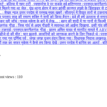
लर्ट
:
बलिया में नहर टूटी , एक्सप्रेस वे पर सड़क हुई क्षतिग्रस्त
|
परसपुर/करनैलगंज
से मिलने गया था जेल
:
पूंछ थाना क्षेत्र में कार झांसी कानपुर हाइवे के डिवाइडर से
..
:
शेखर न्यूज़ उत्तर प्रदेश से प्रमुख मुख्य खबरें
|
सीतापुर में विद्युत तारों से टकर
ुद्र प्रताप साहू की स्मरण शक्ति ने सभी को किया हैरान
|
बड़े ही हर्ष उल्लास से मनाया
स कर रही जॉच
|
गायक मुकेश के बारे में लेख....
:
बहन की शादी में गए गानों से फिल्म
लगंज/ गोंडा
:
जिस गांव से अदम गोंडवी ने व्यवस्था को आईना दिखाया, उसी गांव की
 से टकराई
|
परसपुर/करनैलगंज/ गोंडा
:
छात्र अमित यादव से मारपीट मामले में ABV
ा डीजे दो की मौत
:
चार झुलसे, कावरियों को जागरूक करने के लिए निकले थे
|
परसप
 गया गुरु पूर्णिमा पर्व
:
जगह जगह पूजन वंदन किया गया
|
विधायक निवास लखनऊ की स
ियों तक का सफर मुकेश ने कैसे तय किया देखें
|
उत्तर प्रदेश में बारिश का अलर्ट
:
बलिय
4
ost views : 110