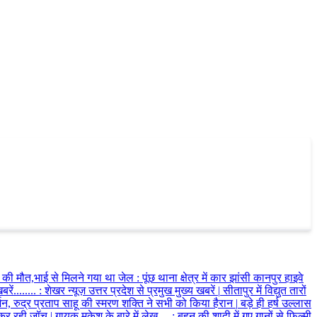
 की मौत,भाई से मिलने गया था जेल
:
पूंछ थाना क्षेत्र में कार झांसी कानपुर हाइवे
ें........
:
शेखर न्यूज़ उत्तर प्रदेश से प्रमुख मुख्य खबरें
|
सीतापुर में विद्युत तारों
र्शन, रुद्र प्रताप साहू की स्मरण शक्ति ने सभी को किया हैरान
|
बड़े ही हर्ष उल्लास
स कर रही जॉच
|
गायक मुकेश के बारे में लेख....
:
बहन की शादी में गए गानों से फिल्मी