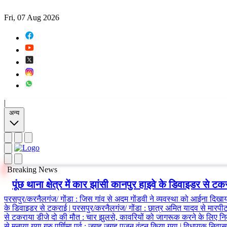
Fri, 07 Aug 2026
|
अन्य
Breaking News
पूंछ थाना क्षेत्र में कार झांसी कानपुर हाइवे के डिवाइडर से टक
परसपुर/करनैलगंज/ गोंडा
:
जिस गांव से अदम गोंडवी ने व्यवस्था को आईना दिखाय
के डिवाइडर से टकराई
|
परसपुर/करनैलगंज/ गोंडा
:
छात्र अमित यादव से मारपीट
से टकराया डीजे दो की मौत
:
चार झुलसे, कावरियों को जागरूक करने के लिए न
से मनाया गया गुरु पूर्णिमा पर्व
:
जगह जगह पूजन वंदन किया गया
|
विधायक निवास ल