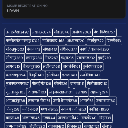
MSME REGISTRATION NO.
UDYAM
उत्तरप्रदेश
12497
लखनऊ
3374
गोंडा
2846
अयोध्या
2063
देश-विदेश
1757
करनैलगंज परसपुर
1702
गाज़ियाबाद
1168
अध्यात्म
720
मिर्जापुर
572
दिल्ली
553
गोरखपुर
503
पंचांग
413
नोएडा
413
राशिफल
377
काशी / वाराणसी
350
सीतापुर
289
कानपुर
280
मेरठ
267
मथुरा
235
प्रयागराज
232
मुंबई
230
आगरा
215
बैजलपुर
195
अलीगढ
168
बाराबंकी
161
बुलंदशहर
159
बलरामपुर
154
मैनपुरी
148
झाँसी
141
इटावा
140
राजनेतिक
140
मुजफ्फरनगर
137
गोसाईंगंज
126
बरेली
126
बागपत
111
फिरोजाबाद
110
सुल्तानपुर
105
वाराणसी
103
लाइफस्टाइल
101
उन्नाव
99
सहारनपुर
94
शाहजहांपुर
88
तरबगंज गोंडा
75
उमरी बेगमगंज
68
शामली
63
उत्तराखण्ड
60
जौनपुर
58
मनोरंजन
58
मध्य प्रदेश
55
नवाबगंज गोण्डा
53
कोविड -19
50
क्राइम
48
आजमगढ़
45
पंजाब
44
जगन्नाथ पुरी
42
बंगलौर
40
बिहार
39
जम्मू-कश्मीर
33
बॉलीवुड
30
राजस्थान
30
बिज़नस
23
बहराइच
21
खेल
19