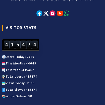
VISITOR STATS
4
1
5
4
7
4
Users Today : 2589
This Month : 44649
This Year : 415467
Total Users : 415474
Views Today : 2589
Total views : 415474
Who's Online : 30