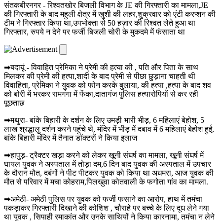
संतकबीरनगर - रिश्वतखोर बिजली विभाग के JE की गिरफ्तारी का मामला,JE
की गिरफ्तारी के बाद महुली क्षेत्र में खुशी की लहर,शुक्रवार को एंटी करप्शन की
टीम ने गिरफ्तार किया था,उपभोक्ता से 50 हज़ार की रिश्वत लेते हुआ था
गिरफ्तार, रुपये न देने पर फर्जी बिजली चोरी के मुकदमे में फंसाता था
➡बदायूं - विवाहित प्रेमिका ने प्रेमी की हत्या की , पति और पिता के साथ
मिलकर की प्रेमी की हत्या,शादी के बाद प्रेमी से पीछा छुड़ाना चाहती थी
विवाहिता, प्रेमिका ने युवक को फोन करके बुलाया, की हत्या ,हत्या के बाद शव
को बोरी में भरकर रामगंगा में फेंका,दातागंज पुलिस हत्यारोपियों से कर रही
पूछताछ
➡मथुरा- बांके बिहारी के दर्शन के लिए उमड़ी भारी भीड़, 6 महिलाएं बेहोश, 5
लाख श्रद्धालु दर्शन करने पहुंचे थे, मंदिर में भीड़ में दबाव में 6 महिलाएं बेहोश हुईं,
बांके बिहारी मंदिर में तैनात डॉक्टरों ने किया इलाज
➡हापुड़- ट्रैक्टर खड़ा करने को लेकर खूनी संघर्ष का मामला, खूनी संघर्ष में
घायल युवक ने अस्पताल में तोड़ा दम,6 दिन बाद युवक की अस्पताल में उपचार
के दौरान मौत, दबंगों ने पीट पीटकर युवक को किया था अधमरा, आज युवक की
मौत से परिवार में मचा कोहराम,पिलखुवा कोतवाली के फगोता गांव का मामला.
➡अमेठी- अमेठी पुलिस पर युवक को फर्जी फसाने का आरोप, हाथ में तमंचा
पकड़ाकर गिरफ्तारी दिखाने की कोशिश , चौराहे पर बच्चे के लिए दूध लेने गया
था युवक , सिपाही रमाकांत और उनके साथियों ने किया कारनामा, तमंचा न लेने