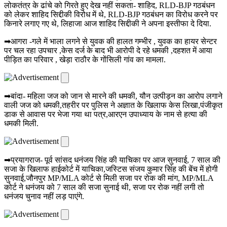
लोकतंत्र के ढांचे को गिरते हुए देख नहीं सकता- शाहिद, RLD-BJP गठबंधन
को लेकर शाहिद सिद्दीकी विरोध में थे, RLD-BJP गठबंधन का विरोध करने पर
किनारे लगाए गए थे, लिहाजा आज शाहिद सिद्दीकी ने अपना इस्तीफा दे दिया.
➡आगरा -गले में भाला लगने से युवक की हालत गम्भीर , युवक का हायर सेन्टर
पर चल रहा उपचार ,केस दर्ज के बाद भी आरोपी दे रहे धमकी ,दहशत में आया
पीड़ित का परिवार , खेड़ा राठौर के गोंसिली गांव का मामला.
➡बांदा- महिला जज को जान से मारने की धमकी, यौन उत्पीड़न का आरोप लगाने
वाली जज को धमकी,तहरीर पर पुलिस ने अज्ञात के खिलाफ केस लिखा,पंजीकृत
डाक से आवास पर भेजा गया था पत्र,आरएन उपाध्याय के नाम से हत्या की
धमकी मिली.
➡प्रयागराज- पूर्व सांसद धनंजय सिंह की याचिका पर आज सुनवाई, 7 साल की
सजा के खिलाफ हाईकोर्ट में याचिका,जस्टिस संजय कुमार सिंह की बेंच में होगी
सुनवाई,जौनपुर MP/MLA कोर्ट से मिली सजा पर रोक की मांग, MP/MLA
कोर्ट ने धनंजय को 7 साल की सजा सुनाई थी, सजा पर रोक नहीं लगी तो
धनंजय चुनाव नहीं लड़ पाएंगे.