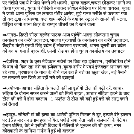
पर नशीले पदार्थ में जेल भेजने की धमकी , युवक बाइक,चप्पल छोड़कर भागने का
किया प्रयास , युवक ने वीडियो बनाकर सोशल मीडिया पर किया वायरल, युवक
ने जामो थाना पुलिस पर लगाया गंभीर आरोप, मुझे गलत तरीके से फसाया गया
तो कर लूंगा आत्महत्या, कल शाम अमेठी के दयानंद स्कूल के सामने की घटना,
पीड़ित जामो थाना क्षेत्र के रामपुर चौधरी का है रहने वाला
➡आगरा- डिप्टी सीएम ब्रजेश पाठक आज पहुंचेंगे आगरा,लोकसभा चुनाव
कार्यालय का करेंगे उद्घाटन, भाजपा प्रत्याशी के कार्यालय का करेंगे उद्घाटन,
केंद्रीय मंत्री एसपी सिंह बघेल हैं लोकसभा प्रत्याशी, आगरा दूसरी बार बघेल
को बनाया गया है प्रत्याशी, एमजी रोड पर होगा चुनाव कार्यालय का उद्घाटन
➡देवरिया- शहर के कुछ मेडिकल स्टोरों पर बिक रहा इंजेक्शन , प्रतिबंधित होने
के बाद भी बिक रहा नशे का इंजेक्शन ,युवक शरीर में स्वयं इंजेक्शन लगाकर कर
रहे नशा , प्रशासन के नाक के नीचे चल रहा है नशे का खुला खेल , बड़े पैमाने
पर तस्करी कर जिले आ रहीं नशे की दवाइयां
➡अयोध्या- आचार संहिता के चलते नहीं लागू होगी टोल की बढ़ी दरें, आचार
संहिता के दौरान सफर करने वालों को मिली राहत , आचार संहिता हटने के बाद
टोल की दरों में होगा बदलाव , 1 अप्रैल से टोल की बढ़ी हुई दरों को लागू करने
की तैयारी
➡हापुड़- सौतेली मां की हत्या का आरोपी पुलिस गिरफ्त से दूर, हत्यारे बेटे इमरान
पर 15 हजार का इनाम हुआ घोषित, भगोड़े सपा नेता जहीर सलमानी के बेटे पर
ईनाम घोषित, बेटे ने प्रॉपर्टी विवाद में गोलियों से भूनकर की थी हत्या, नगर
कोतवाली के सामिया गार्डन में हुई थी वारदात