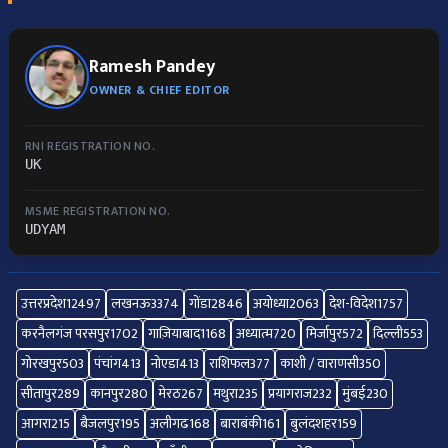
Ramesh Pandey
OWNER & CHIEF EDITOR
RNI REGISTRATION NO.
UK
MSME REGISTRATION NO.
UDYAM
उत्तरप्रदेश
12497
लखनऊ
3374
गोंडा
2846
अयोध्या
2063
देश-विदेश
1757
करनैलगंज परसपुर
1702
गाज़ियाबाद
1168
अध्यात्म
720
मिर्जापुर
572
दिल्ली
553
गोरखपुर
503
पंचांग
413
नोएडा
413
राशिफल
377
काशी / वाराणसी
350
सीतापुर
289
कानपुर
280
मेरठ
267
मथुरा
235
प्रयागराज
232
मुंबई
230
आगरा
215
बैजलपुर
195
अलीगढ
168
बाराबंकी
161
बुलंदशहर
159