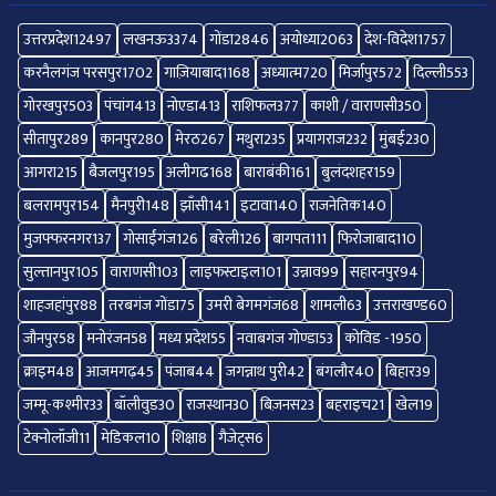
उत्तरप्रदेश
12497
लखनऊ
3374
गोंडा
2846
अयोध्या
2063
देश-विदेश
1757
करनैलगंज परसपुर
1702
गाज़ियाबाद
1168
अध्यात्म
720
मिर्जापुर
572
दिल्ली
553
गोरखपुर
503
पंचांग
413
नोएडा
413
राशिफल
377
काशी / वाराणसी
350
सीतापुर
289
कानपुर
280
मेरठ
267
मथुरा
235
प्रयागराज
232
मुंबई
230
आगरा
215
बैजलपुर
195
अलीगढ
168
बाराबंकी
161
बुलंदशहर
159
बलरामपुर
154
मैनपुरी
148
झाँसी
141
इटावा
140
राजनेतिक
140
मुजफ्फरनगर
137
गोसाईंगंज
126
बरेली
126
बागपत
111
फिरोजाबाद
110
सुल्तानपुर
105
वाराणसी
103
लाइफस्टाइल
101
उन्नाव
99
सहारनपुर
94
शाहजहांपुर
88
तरबगंज गोंडा
75
उमरी बेगमगंज
68
शामली
63
उत्तराखण्ड
60
जौनपुर
58
मनोरंजन
58
मध्य प्रदेश
55
नवाबगंज गोण्डा
53
कोविड -19
50
क्राइम
48
आजमगढ़
45
पंजाब
44
जगन्नाथ पुरी
42
बंगलौर
40
बिहार
39
जम्मू-कश्मीर
33
बॉलीवुड
30
राजस्थान
30
बिज़नस
23
बहराइच
21
खेल
19
टेक्नोलॉजी
11
मेडिकल
10
शिक्षा
8
गैजेट्स
6