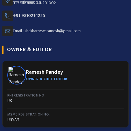
नगर ग़ाज़ियाबाद उ.प्र. 201002
+91 9810214225
Email : shekharnewsramesh@gmail.com
OWNER & EDITOR
Ramesh Pandey
OWNER & CHIEF EDITOR
RNI REGISTRATION NO.
UK
MSME REGISTRATION NO.
UDYAM