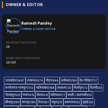
OWNER & EDITOR
Ramesh Pandey
OWNER & CHIEF EDITOR
RNI REGISTRATION NO.
UK
MSME REGISTRATION NO.
UDYAM
उत्तरप्रदेश
12497
लखनऊ
3374
गोंडा
2846
अयोध्या
2063
देश-विदेश
1757
करनैलगंज परसपुर
1702
गाज़ियाबाद
1168
अध्यात्म
720
मिर्जापुर
572
दिल्ली
553
गोरखपुर
503
पंचांग
413
नोएडा
413
राशिफल
377
काशी / वाराणसी
350
सीतापुर
289
कानपुर
280
मेरठ
267
मथुरा
235
प्रयागराज
232
मुंबई
230