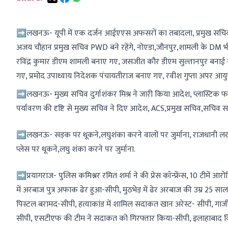
➡️लखनऊ- यूपी में एक दर्जन आईएएस अफसरों का तबादला, प्रमुख सचिव PW
अजय चौहान प्रमुख सचिव PWD बने रहेंगे, नोएडा,जौनपुर,शामली के DM भ
रविंद्र कुमार डीएम शामली बनाए गए, जसजीत कौर डीएम सुल्तानपुर बनाई गई
गए, प्रमोद उपाध्याय निदेशक पंचायतीराज बनाए गए, रवीश गुप्ता अपर आयुक्त
➡️लखनऊ- मुख्य सचिव दुर्गाशंकर मिश्र ने जारी किया आदेश, प्लास्टिक फाइ
पर्यावरण की दृष्टि से मुख्य सचिव ने दिए आदेश, ACS,प्रमुख सचिव,सचिव सभी 
➡️लखनऊ- सड़क पर थूकने,लघुशंका करने वालों पर जुर्माना, राजधानी ल
प्लेस पर थूकने,लघु शंका करने पर जुर्माना.
➡️प्रयागराज- पुलिस कमिश्नर रमित शर्मा ने की प्रेस कॉन्फ्रेंस, 10 टीमें 
में अरबाज पुत्र अफाक ढेर हुआ-सीपी, मुठभेड़ में ढेर अरबाज की उम्र 25 
पिस्टल बरामद-सीपी, हत्याकांड में शामिल सदाकत खान अरेस्ट- सीपी, गाज
सीपी, एसटीएफ की टीम ने सदाकत को गिरफ्तार किया-सीपी, इलाहाबाद विवि 