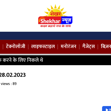
|
टेक्नोलॉजी
|
लाइफस्टाइल
|
मनोरंजन
|
गैजेट्स
|
बिज़
 करने के लिए निकले थे
. 28.02.2023
 views : 89
स