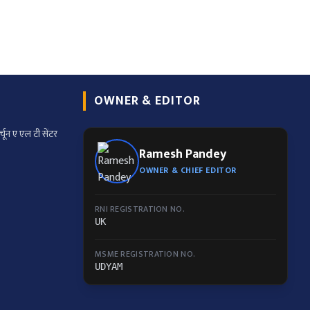
OWNER & EDITOR
्चून ए एल टी सेंटर
Ramesh Pandey
OWNER & CHIEF EDITOR
RNI REGISTRATION NO.
UK
MSME REGISTRATION NO.
UDYAM