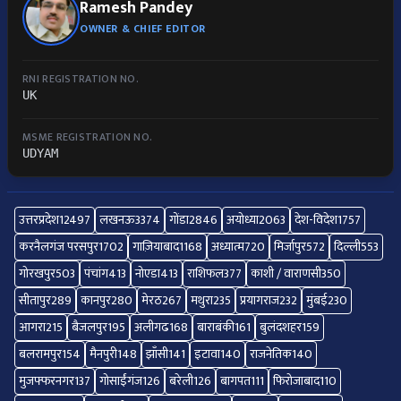
Ramesh Pandey
OWNER & CHIEF EDITOR
RNI REGISTRATION NO.
UK
MSME REGISTRATION NO.
UDYAM
उत्तरप्रदेश
12497
लखनऊ
3374
गोंडा
2846
अयोध्या
2063
देश-विदेश
1757
करनैलगंज परसपुर
1702
गाज़ियाबाद
1168
अध्यात्म
720
मिर्जापुर
572
दिल्ली
553
गोरखपुर
503
पंचांग
413
नोएडा
413
राशिफल
377
काशी / वाराणसी
350
सीतापुर
289
कानपुर
280
मेरठ
267
मथुरा
235
प्रयागराज
232
मुंबई
230
आगरा
215
बैजलपुर
195
अलीगढ
168
बाराबंकी
161
बुलंदशहर
159
बलरामपुर
154
मैनपुरी
148
झाँसी
141
इटावा
140
राजनेतिक
140
मुजफ्फरनगर
137
गोसाईंगंज
126
बरेली
126
बागपत
111
फिरोजाबाद
110