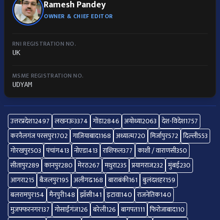
Ramesh Pandey
OWNER & CHIEF EDITOR
RNI REGISTRATION NO.
UK
MSME REGISTRATION NO.
UDYAM
उत्तरप्रदेश
12497
लखनऊ
3374
गोंडा
2846
अयोध्या
2063
देश-विदेश
1757
करनैलगंज परसपुर
1702
गाज़ियाबाद
1168
अध्यात्म
720
मिर्जापुर
572
दिल्ली
553
गोरखपुर
503
पंचांग
413
नोएडा
413
राशिफल
377
काशी / वाराणसी
350
सीतापुर
289
कानपुर
280
मेरठ
267
मथुरा
235
प्रयागराज
232
मुंबई
230
आगरा
215
बैजलपुर
195
अलीगढ
168
बाराबंकी
161
बुलंदशहर
159
बलरामपुर
154
मैनपुरी
148
झाँसी
141
इटावा
140
राजनेतिक
140
मुजफ्फरनगर
137
गोसाईंगंज
126
बरेली
126
बागपत
111
फिरोजाबाद
110