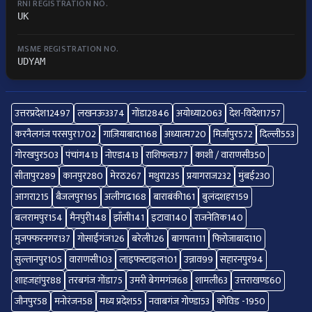
RNI REGISTRATION NO.
UK
MSME REGISTRATION NO.
UDYAM
उत्तरप्रदेश
12497
लखनऊ
3374
गोंडा
2846
अयोध्या
2063
देश-विदेश
1757
करनैलगंज परसपुर
1702
गाज़ियाबाद
1168
अध्यात्म
720
मिर्जापुर
572
दिल्ली
553
गोरखपुर
503
पंचांग
413
नोएडा
413
राशिफल
377
काशी / वाराणसी
350
सीतापुर
289
कानपुर
280
मेरठ
267
मथुरा
235
प्रयागराज
232
मुंबई
230
आगरा
215
बैजलपुर
195
अलीगढ
168
बाराबंकी
161
बुलंदशहर
159
बलरामपुर
154
मैनपुरी
148
झाँसी
141
इटावा
140
राजनेतिक
140
मुजफ्फरनगर
137
गोसाईंगंज
126
बरेली
126
बागपत
111
फिरोजाबाद
110
सुल्तानपुर
105
वाराणसी
103
लाइफस्टाइल
101
उन्नाव
99
सहारनपुर
94
शाहजहांपुर
88
तरबगंज गोंडा
75
उमरी बेगमगंज
68
शामली
63
उत्तराखण्ड
60
जौनपुर
58
मनोरंजन
58
मध्य प्रदेश
55
नवाबगंज गोण्डा
53
कोविड -19
50