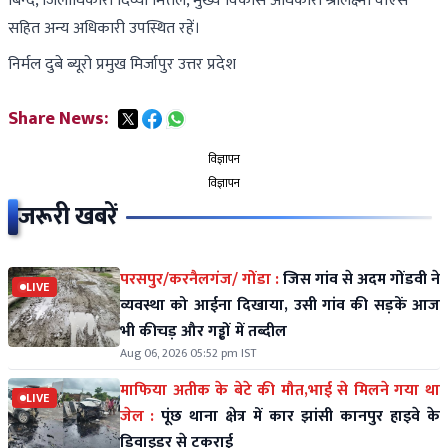
बिन्द, जिलाधिकारी दिव्या मित्तल, मुख्य विकास अधिकारी श्रीलक्ष्मी वीएस
सहित अन्य अधिकारी उपस्थित रहें।
निर्मल दुबे ब्यूरो प्रमुख मिर्जापुर उत्तर प्रदेश
Share News:
विज्ञापन
विज्ञापन
जरूरी खबरें
परसपुर/करनैलगंज/ गोंडा :
जिस गांव से अदम गोंडवी ने
LIVE
व्यवस्था को आईना दिखाया, उसी गांव की सड़कें आज
भी कीचड़ और गड्ढों में तब्दील
Aug 06, 2026 05:52 pm IST
माफिया अतीक के बेटे की मौत,भाई से मिलने गया था
LIVE
जेल :
पूंछ थाना क्षेत्र में कार झांसी कानपुर हाइवे के
डिवाइडर से टकराई