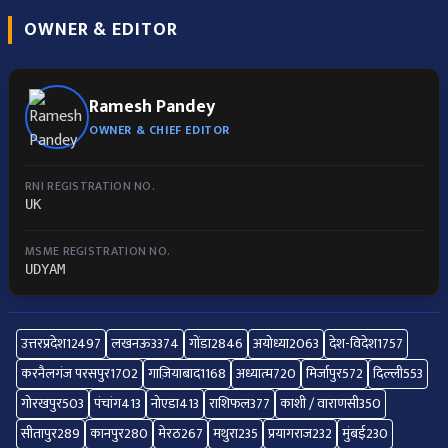
OWNER & EDITOR
Ramesh Pandey
OWNER & CHIEF EDITOR
RNI REGISTRATION NO.
UK
MSME REGISTRATION NO.
UDYAM
उत्तरप्रदेश
12497
लखनऊ
3374
गोंडा
2846
अयोध्या
2063
देश-विदेश
1757
करनैलगंज परसपुर
1702
गाज़ियाबाद
1168
अध्यात्म
720
मिर्जापुर
572
दिल्ली
553
गोरखपुर
503
पंचांग
413
नोएडा
413
राशिफल
377
काशी / वाराणसी
350
सीतापुर
289
कानपुर
280
मेरठ
267
मथुरा
235
प्रयागराज
232
मुंबई
230