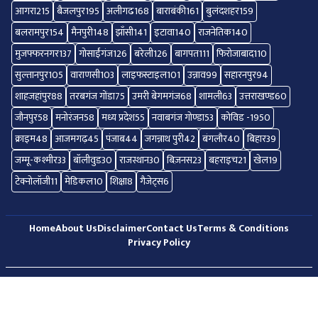
आगरा
215
बैजलपुर
195
अलीगढ
168
बाराबंकी
161
बुलंदशहर
159
बलरामपुर
154
मैनपुरी
148
झाँसी
141
इटावा
140
राजनेतिक
140
मुजफ्फरनगर
137
गोसाईंगंज
126
बरेली
126
बागपत
111
फिरोजाबाद
110
सुल्तानपुर
105
वाराणसी
103
लाइफस्टाइल
101
उन्नाव
99
सहारनपुर
94
शाहजहांपुर
88
तरबगंज गोंडा
75
उमरी बेगमगंज
68
शामली
63
उत्तराखण्ड
60
जौनपुर
58
मनोरंजन
58
मध्य प्रदेश
55
नवाबगंज गोण्डा
53
कोविड -19
50
क्राइम
48
आजमगढ़
45
पंजाब
44
जगन्नाथ पुरी
42
बंगलौर
40
बिहार
39
जम्मू-कश्मीर
33
बॉलीवुड
30
राजस्थान
30
बिज़नस
23
बहराइच
21
खेल
19
टेक्नोलॉजी
11
मेडिकल
10
शिक्षा
8
गैजेट्स
6
Home
About Us
Disclaimer
Contact Us
Terms & Conditions
Privacy Policy
© 2026 All Right Reserved.
Shekhar News
Hosted By
Webmitr Digital Services Pvt. Ltd.