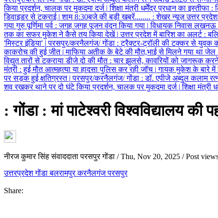
किया प्रदर्शन, चालक पर मुकदमा दर्ज
|
शिक्षा मंत्री धर्मेंद्र प्रधान का इस्तीफा
:
ल
डिवाइडर से टकराई
|
शाम 8:30बजे की बड़ी खबरें........
:
शेखर न्यूज़ उत्तर प्रदेश
गया गुरु पूर्णिमा पर्व
:
जगह जगह पूजन वंदन किया गया
|
विधायक निवास लखनऊ की स
तक का सफर मुकेश ने कैसे तय किया देखें
|
उत्तर प्रदेश में बारिश का अलर्ट
:
बलिय
'मिस्टर इंडिया'
|
परसपुर/करनैलगंज/ गोंडा
:
ट्रैक्टर-ट्रॉली की टक्कर से युवक
काकरोच की हुई जीत
|
माफिया अतीक के बेटे की मौत,भाई से मिलने गया था जेल
विद्युत तारों से टकराया डीजे दो की मौत
:
चार झुलसे, कावरियों को जागरूक करने
मंत्री
:
हुई मौत आत्महत्या या हादसा पुलिस कर रही जॉच
|
गायक मुकेश के बारे में
पर सड़क हुई क्षतिग्रस्त
|
परसपुर/करनैलगंज/ गोंडा
:
डॉ. एपीजे अब्दुल कलाम रत्न
शव रखकर थाने पर दो घंटे किया प्रदर्शन, चालक पर मुकदमा दर्ज
|
शिक्षा मंत्री 
: गोंडा : मां पाटेश्वरी विश्वविद्यालय क
नीरज कुमार सिंह संवाददाता परसपुर गोंडा
/
Thu, Nov 20, 2025
/
Post views
उत्तरप्रदेश
गोंडा
बलरामपुर
करनैलगंज परसपुर
Share: