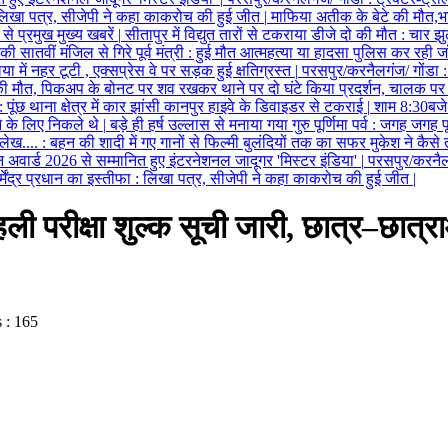
िखा पत्र, सीजेपी ने कहा काकरोच की हुई जीत
|
माफिया अतीक के बेटे की मौत,भ
 से प्रमुख मुख्य खबरें
|
सीतापुर में विद्युत तारों से टकराया डीजे दो की मौत
:
चार झु
ातवीं मंजिल से गिरे पूर्व मंत्री
:
हुई मौत आत्महत्या या हादसा पुलिस कर रही 
ा में नहर टूटी , एक्सप्रेस वे पर सड़क हुई क्षतिग्रस्त
|
परसपुर/करनैलगंज/ गोंडा
:
 की मौत, पिकअप के बोनट पर शव रखकर थाने पर दो घंटे किया प्रदर्शन, चालक पर 
:
पूंछ थाना क्षेत्र में कार झांसी कानपुर हाइवे के डिवाइडर से टकराई
|
शाम 8:30बजे क
 के लिए निकले थे
|
बड़े ही हर्ष उल्लास से मनाया गया गुरु पूर्णिमा पर्व
:
जगह जगह पू
 लेख....
:
बहन की शादी में गए गानों से फिल्मी बुलंदियों तक का सफर मुकेश ने कैसे 
 अवार्ड 2026 से सम्मानित हुए इंटरनेशनल जादूगर 'मिस्टर इंडिया'
|
परसपुर/करनैल
धर्मेंद्र प्रधान का इस्तीफा
:
लिखा पत्र, सीजेपी ने कहा काकरोच की हुई जीत
|
ी पहली परीक्षा शुल्क सूची जारी, छात्र–छा
 : 165