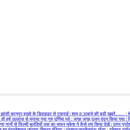
 कार झांसी कानपुर हाइवे के डिवाइडर से टकराई
|
शाम 8:30बजे की बड़ी खबरें........
:
शे
े ही हर्ष उल्लास से मनाया गया गुरु पूर्णिमा पर्व
:
जगह जगह पूजन वंदन किया गया
|
व
गए गानों से फिल्मी बुलंदियों तक का सफर मुकेश ने कैसे तय किया देखें
|
उत्तर प्रद
त हुए इंटरनेशनल जादूगर 'मिस्टर इंडिया'
|
परसपुर/करनैलगंज/ गोंडा
:
ट्रैक्टर-ट्र