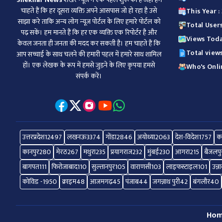
चाहते हैं कि हर दूसरा व्‍यक्ति अपने आसपास जो हो रहा है उसे
This Year 
साझा करे ताकि अन्‍य लोग न्‍यूज पोर्टल के लिए हमारे पोर्टल को
Total User
पढ़ सकें। हम मानते हैं कि हर एक व्यक्ति एक रिपोर्टर है और
Views Toda
केवल जनता ही जनता की मदद कर सकती है। हम चाहते हैं कि
Total view
आप सच्चाई के साथ चलने की हमारी पहल में हमारे साथ शामिल
हों। एक लेखक के रूप में हमसे जुड़ने के लिए कृपया हमसे
Who's Onlin
संपर्क करें।
उत्तरप्रदेश
12497
लखनऊ
3374
गोंडा
2846
अयोध्या
2063
देश-विदेश
1757
क
कानपुर
280
मेरठ
267
मथुरा
235
प्रयागराज
232
मुंबई
230
आगरा
215
बैजलपु
बागपत
111
फिरोजाबाद
110
सुल्तानपुर
105
वाराणसी
103
लाइफस्टाइल
101
उन्न
कोविड -19
50
क्राइम
48
आजमगढ़
45
पंजाब
44
जगन्नाथ पुरी
42
बंगलौर
40
Ho