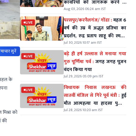
कावरियों को जागरूक करने के
Aug 03, 2026 06:24 am IST
लिए निकले थे
परसपुर/करनैलगंज/ गोंडा :
महज 6
LIVE
वर्ष की उम्र में अद्भुत प्रतिभा का
प्रदर्शन, रुद्र प्रताप साहू की स्मरण
Jul 30, 2026 10:17 am IST
शक्ति ने सभी को किया हैरान
माचार सुनें
बड़े ही हर्ष उल्लास से मनाया गया
LIVE
गुरु पूर्णिमा पर्व :
जगह जगह पूजन
वंदन किया गया
Jul 29, 2026 05:09 pm IST
 पहल के
विधायक निवास लखनऊ की
 अपना
LIVE
सातवीं मंजिल से गिरे पूर्व मंत्री :
हुई
मौत आत्महत्या या हादसा पुलिस
Jul 28, 2026 10:20 am IST
कर रही जॉच
ल मिश्रा को
ं की