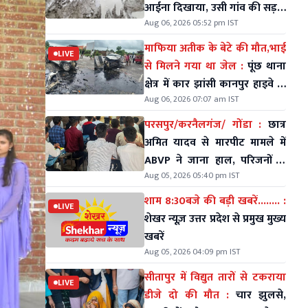
आईना दिखाया, उसी गांव की सड़कें
Aug 06, 2026 05:52 pm IST
आज भी कीचड़ और गड्ढों में तब्दील
माफिया अतीक के बेटे की मौत,भाई
LIVE
से मिलने गया था जेल :
पूंछ थाना
क्षेत्र में कार झांसी कानपुर हाइवे के
Aug 06, 2026 07:07 am IST
डिवाइडर से टकराई
परसपुर/करनैलगंज/ गोंडा :
छात्र
अमित यादव से मारपीट मामले में
ABVP ने जाना हाल, परिजनों से
Aug 05, 2026 05:40 pm IST
की मुलाकात
शाम 8:30बजे की बड़ी खबरें........ :
LIVE
शेखर न्यूज़ उत्तर प्रदेश से प्रमुख मुख्य
खबरें
Aug 05, 2026 04:09 pm IST
सीतापुर में विद्युत तारों से टकराया
LIVE
डीजे दो की मौत :
चार झुलसे,