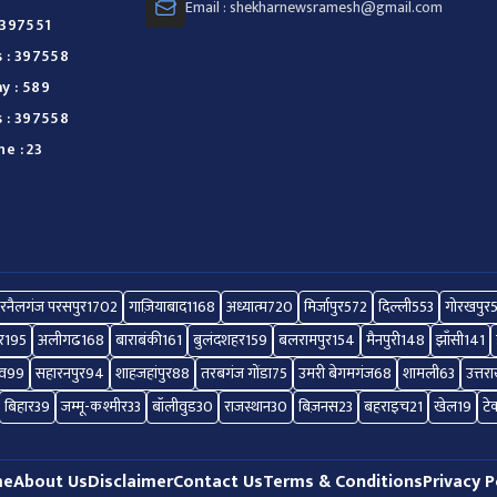
Email : shekharnewsramesh@gmail.com
: 397551
s : 397558
y : 589
s : 397558
e : 23
रनैलगंज परसपुर
1702
गाज़ियाबाद
1168
अध्यात्म
720
मिर्जापुर
572
दिल्ली
553
गोरखपुर
र
195
अलीगढ
168
बाराबंकी
161
बुलंदशहर
159
बलरामपुर
154
मैनपुरी
148
झाँसी
141
ाव
99
सहारनपुर
94
शाहजहांपुर
88
तरबगंज गोंडा
75
उमरी बेगमगंज
68
शामली
63
उत्तर
बिहार
39
जम्मू-कश्मीर
33
बॉलीवुड
30
राजस्थान
30
बिज़नस
23
बहराइच
21
खेल
19
टे
me
About Us
Disclaimer
Contact Us
Terms & Conditions
Privacy P