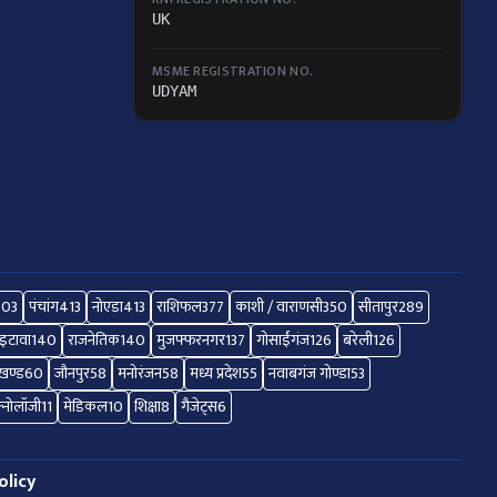
UK
MSME REGISTRATION NO.
UDYAM
503
पंचांग
413
नोएडा
413
राशिफल
377
काशी / वाराणसी
350
सीतापुर
289
इटावा
140
राजनेतिक
140
मुजफ्फरनगर
137
गोसाईंगंज
126
बरेली
126
ाखण्ड
60
जौनपुर
58
मनोरंजन
58
मध्य प्रदेश
55
नवाबगंज गोण्डा
53
क्नोलॉजी
11
मेडिकल
10
शिक्षा
8
गैजेट्स
6
olicy