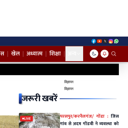
नस
|
खेल
|
अध्यात्म
|
शिक्षा
|
अन्य
विज्ञापन
विज्ञापन
जरूरी खबरें
परसपुर/करनैलगंज/ गोंडा :
जिस
LIVE
गांव से अदम गोंडवी ने व्यवस्था को