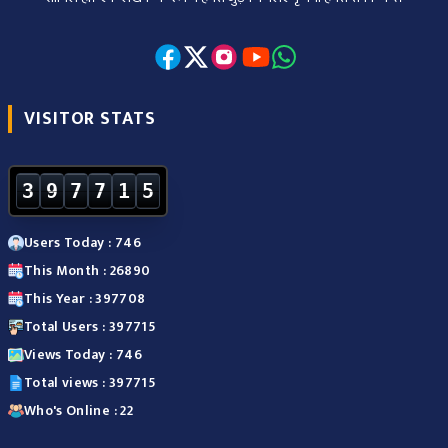
VISITOR STATS
3
9
7
7
1
5
Users Today : 746
This Month : 26890
This Year : 397708
Total Users : 397715
Views Today : 746
Total views : 397715
Who's Online : 22