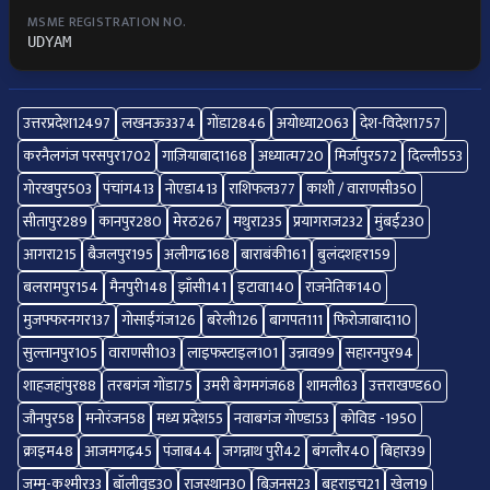
MSME REGISTRATION NO.
UDYAM
उत्तरप्रदेश
12497
लखनऊ
3374
गोंडा
2846
अयोध्या
2063
देश-विदेश
1757
करनैलगंज परसपुर
1702
गाज़ियाबाद
1168
अध्यात्म
720
मिर्जापुर
572
दिल्ली
553
गोरखपुर
503
पंचांग
413
नोएडा
413
राशिफल
377
काशी / वाराणसी
350
सीतापुर
289
कानपुर
280
मेरठ
267
मथुरा
235
प्रयागराज
232
मुंबई
230
आगरा
215
बैजलपुर
195
अलीगढ
168
बाराबंकी
161
बुलंदशहर
159
बलरामपुर
154
मैनपुरी
148
झाँसी
141
इटावा
140
राजनेतिक
140
मुजफ्फरनगर
137
गोसाईंगंज
126
बरेली
126
बागपत
111
फिरोजाबाद
110
सुल्तानपुर
105
वाराणसी
103
लाइफस्टाइल
101
उन्नाव
99
सहारनपुर
94
शाहजहांपुर
88
तरबगंज गोंडा
75
उमरी बेगमगंज
68
शामली
63
उत्तराखण्ड
60
जौनपुर
58
मनोरंजन
58
मध्य प्रदेश
55
नवाबगंज गोण्डा
53
कोविड -19
50
क्राइम
48
आजमगढ़
45
पंजाब
44
जगन्नाथ पुरी
42
बंगलौर
40
बिहार
39
जम्मू-कश्मीर
33
बॉलीवुड
30
राजस्थान
30
बिज़नस
23
बहराइच
21
खेल
19