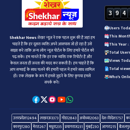
3
9
4
Users Toda
This Month
Shekhar News
शेखर न्‍यूज ने एक पहल शुरू की है जहां हम
चाहते हैं कि हर दूसरा व्‍यक्ति अपने आसपास जो हो रहा है उसे
This Year :
साझा करे ताकि अन्‍य लोग न्‍यूज पोर्टल के लिए हमारे पोर्टल को
Total User
पढ़ सकें। हम मानते हैं कि हर एक व्यक्ति एक रिपोर्टर है और
Views Toda
केवल जनता ही जनता की मदद कर सकती है। हम चाहते हैं कि
Total view
आप सच्चाई के साथ चलने की हमारी पहल में हमारे साथ शामिल
हों। एक लेखक के रूप में हमसे जुड़ने के लिए कृपया हमसे
Who's Onli
संपर्क करें।
उत्तरप्रदेश
12494
लखनऊ
3373
गोंडा
2843
अयोध्या
2063
देश-विदेश
1757
कर
कानपुर
280
मेरठ
267
मथुरा
235
प्रयागराज
231
मुंबई
230
आगरा
215
बैजलपु