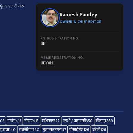
्चून ए एल टी सेंटर
Ramesh Pandey
OWNER & CHIEF EDITOR
RNI REGISTRATION NO.
UK
MSME REGISTRATION NO.
UDYAM
503
पंचांग
413
नोएडा
413
राशिफल
377
काशी / वाराणसी
350
सीतापुर
289
इटावा
140
राजनेतिक
140
मुजफ्फरनगर
137
गोसाईंगंज
126
बरेली
126