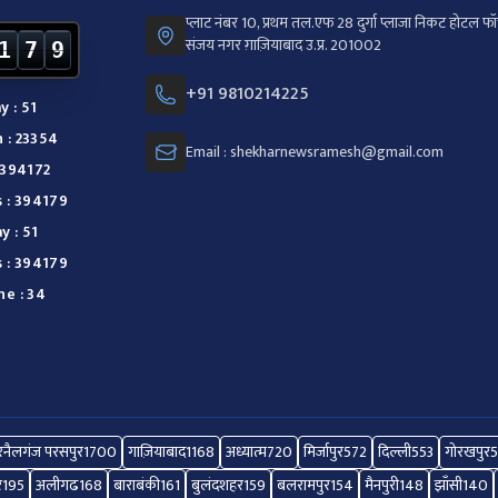
प्लाट नंबर 10, प्रथम तल.एफ 28 दुर्गा प्लाजा निकट होटल फॉर
संजय नगर ग़ाज़ियाबाद उ.प्र. 201002
1
7
9
+91 9810214225
y : 51
 : 23354
Email : shekharnewsramesh@gmail.com
 394172
s : 394179
y : 51
s : 394179
ne : 34
नैलगंज परसपुर
1700
गाज़ियाबाद
1168
अध्यात्म
720
मिर्जापुर
572
दिल्ली
553
गोरखपुर
र
195
अलीगढ
168
बाराबंकी
161
बुलंदशहर
159
बलरामपुर
154
मैनपुरी
148
झाँसी
140