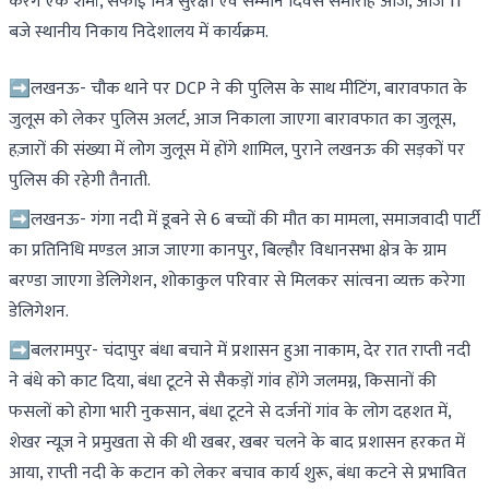
करेंगे एके शर्मा, सफाई मित्र सुरक्षा एवं सम्मान दिवस समारोह आज, आज 11
बजे स्थानीय निकाय निदेशालय में कार्यक्रम.
➡लखनऊ- चौक थाने पर DCP ने की पुलिस के साथ मीटिंग, बारावफात के
जुलूस को लेकर पुलिस अलर्ट, आज निकाला जाएगा बारावफात का जुलूस,
हज़ारों की संख्या में लोग जुलूस में होंगे शामिल, पुराने लखनऊ की सड़कों पर
पुलिस की रहेगी तैनाती.
➡लखनऊ- गंगा नदी में डूबने से 6 बच्चों की मौत का मामला, समाजवादी पार्टी
का प्रतिनिधि मण्डल आज जाएगा कानपुर, बिल्हौर विधानसभा क्षेत्र के ग्राम
बरण्डा जाएगा डेलिगेशन, शोकाकुल परिवार से मिलकर सांत्वना व्यक्त करेगा
डेलिगेशन.
➡बलरामपुर- चंदापुर बंधा बचाने में प्रशासन हुआ नाकाम, देर रात राप्ती नदी
ने बंधे को काट दिया, बंधा टूटने से सैकड़ों गांव होंगे जलमग्न, किसानों की
फसलों को होगा भारी नुकसान, बंधा टूटने से दर्जनों गांव के लोग दहशत में,
शेखर न्यूज़ ने प्रमुखता से की थी खबर, खबर चलने के बाद प्रशासन हरकत में
आया, राप्ती नदी के कटान को लेकर बचाव कार्य शुरू, बंधा कटने से प्रभावित