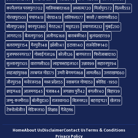
करनैलगंज परसपुर
1702
गाज़ियाबाद
1168
अध्यात्म
720
मिर्जापुर
572
दिल्ली
553
गोरखपुर
503
पंचांग
413
नोएडा
413
राशिफल
377
काशी / वाराणसी
350
सीतापुर
289
कानपुर
280
मेरठ
267
मथुरा
235
प्रयागराज
232
मुंबई
230
आगरा
215
बैजलपुर
195
अलीगढ
168
बाराबंकी
161
बुलंदशहर
159
बलरामपुर
154
मैनपुरी
148
झाँसी
141
इटावा
140
राजनेतिक
140
मुजफ्फरनगर
137
गोसाईंगंज
126
बरेली
126
बागपत
111
फिरोजाबाद
110
सुल्तानपुर
105
वाराणसी
103
लाइफस्टाइल
101
उन्नाव
99
सहारनपुर
94
शाहजहांपुर
88
तरबगंज गोंडा
75
उमरी बेगमगंज
68
शामली
63
उत्तराखण्ड
60
जौनपुर
58
मनोरंजन
58
मध्य प्रदेश
55
नवाबगंज गोण्डा
53
कोविड -19
50
क्राइम
48
आजमगढ़
45
पंजाब
44
जगन्नाथ पुरी
42
बंगलौर
40
बिहार
39
जम्मू-कश्मीर
33
बॉलीवुड
30
राजस्थान
30
बिज़नस
23
बहराइच
21
खेल
19
टेक्नोलॉजी
11
मेडिकल
10
शिक्षा
8
गैजेट्स
6
Home
About Us
Disclaimer
Contact Us
Terms & Conditions
Privacy Policy