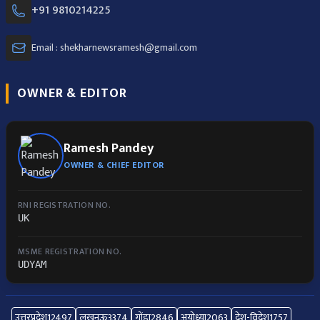
+91 9810214225
Email : shekharnewsramesh@gmail.com
OWNER & EDITOR
Ramesh Pandey
OWNER & CHIEF EDITOR
RNI REGISTRATION NO.
UK
MSME REGISTRATION NO.
UDYAM
उत्तरप्रदेश
12497
लखनऊ
3374
गोंडा
2846
अयोध्या
2063
देश-विदेश
1757