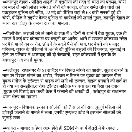
➡कानपुर देहात - पीड़ित आढ़ती ने ग्रामीणों की मदद से चोरों को पकड़ा, चोरी
का माल ले जाते लोडर समेत 3 चोरों को पकड़ा, लोडर समेत तीन चोरों को
पकड़कर पुलिस को सौंपा, 22 मई को पीड़ित यहां से 63 बोरी सरसों हुई थी
चोरी, पीड़ित ने तहरीर देकर पुलिस से कार्रवाई की लगाई गुहार, कानपुर देहात के
थाना रूरा क्षेत्र के कस्बा रूरा का मामला .
➡पीलीभीत- लड़की को ले जाने के शक में 5 दिनों से थाने में बैठा युवक, एक ही
मामले में कई बार कोतवाल पर वसूली का आरोप, थाने में रखकर कोतवाल नरेश
पर पैसे मांगने का आरोप, छोड़ने के बदले पैसे की मांग, घर बेचने को मजबूर
परिजन, युवक के परिजनों ने SP से की पुलिस वसूली की शिकायत, सुनवाई न
होने पर परिवार ने आत्मदाह की दी चेतवानी, शहर कोतवाली में इलाके के
बकसपुर गांव का है युवक.
➡फतेहपुर- राधानगर के SI राजेंद्र पर रिश्वत मांगने का आरोप, सुलह कराने के
नाम पर रिश्वत मांगने का आरोप, रिश्वत न मिलने पर युवक को जमकर पीटा,
युवक मनोज के ट्रैक्टर से बाइक को लगी थी टक्कर, बाइक बनवाने की शर्त पर
हो गया था समझौता,दारोगा ट्रैक्टर मालिक पर बना रहा था पैसा का दबाव
,युवक की पिटाई कर फर्जी केस में फंसाने की धमकी दी , फतेहपुर के राधानगर
थाना क्षेत्र का मामला
➡कानपुर - विधायक इरफान सोलंकी को 7 साल की सजा,बुजुर्ग महिला की
झोपड़ी जलाने के मामले में सजा ,एमपी/ एमएलए कोर्ट ने इरफान सोलंकी को
सुनाई सजा
➡आगरा - आचार संहिता खत्म होते ही SDM के कार्य क्षेत्रों में फेरबदल ,