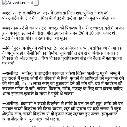
➡एटा - अज्ञात व्यक्ति का नहर में उतराता मिला शव, पुलिस ने शव को
पोस्टमार्टम के लिए भेजा, मिरहची क्षेत्र के कूटेना नहर के पुल पर मिला शव
➡बहराइच - टेंपो सवार भट्टा मजदूर को पिकअप ने मारी टक्कर,हादसे में घायल
हुआ मजदूर, इलाज के दौरान मौत ,हादसे के समय टैंपो में 10 लोग सवार थे ,
मटेरा के परसा गांव का रहने वाला था मृतक
➡मिर्जापुर - मिर्जापुर में अवैध प्लाटिंग पर कमिश्नर सख्त, प्राधिकरण के मानक
के अनुसार हो कॉलोनियो का निर्माण, सुनियोजित ढंग से कार्ययोजना बनाकर
विकास हो- मंडलायुक्त , विंध्य विकास प्राधिकरण बोर्ड की बैठक में महायोजना
पर चर्चा
➡अलीगढ़ - भाकियू के राष्ट्रीय प्रवक्ता राकेश टिकैत अलीगढ़ पहुंचे, जम्मू में
हुए हादसे में मृतक लोगों के परिवारों से मिले, मृतकों के आश्रितों को मुआवजा देने
की मांग की, 25-25 लाख रुपए का मुआवजा देने की मांग की, देश में गठबंधन की
सरकार गठित हो रही- राकेश, किसान, गरीब, मजदूर के लिए काम करना चाहिए,
थाना इगलास इलाके के नाया में पहुंचे थे राकेश.
➡अलीगढ़- बदमाशों ने सब्जी विक्रेता से तमंचे के बल पर की लूट, तमंचे की बट
मारकर सब्जी विक्रेता को किया घायल, लूट की सूचना पर बड़ी संख्या में पहुंचे
क्षेत्रीय लोग, सब्जी विक्रेता से दो हजार रुपए लूटकर हुए फरार, हरदुआगंज
थाना क्षेत्र के साधु आश्रम की घटना.