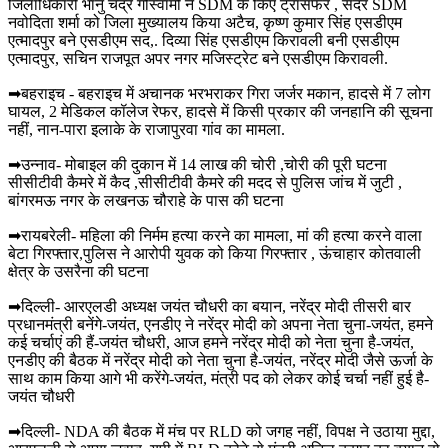
जिलाधिकारी भानु चंद्र गोस्वामी ने SDM के किए ट्रांसफर , सदर SDM
नवोदिता शर्मा को जिला मुख्यालय किया अटैच, कृष्ण कुमार सिंह एसडीएम
एत्मादपुर बने एसडीएम सद,. दिव्या सिंह एसडीएम किरावली बनी एसडीएम
एत्मादपुर, सचिन राजपूत अपर नगर मजिस्ट्रेट बने एसडीएम किरावली.
➡बहराइच - बहराइच में अचानक भरभराकर गिरा जर्जर मकान, हादसे में 7 लोग
घायल, 2 मेडिकल कॉलेज रेफर, हादसे में किसी प्रकार की जनहानि की सूचना
नहीं, नान-पारा इलाके के राजापुरवा गांव का मामला.
➡उन्नाव- मोबाइल की दुकान में 14 लाख की चोरी ,चोरी की पूरी घटना
सीसीटीवी कैमरे में कैद ,सीसीटीवी कैमरे की मदद से पुलिस जांच में जुटी ,
बांगरमऊ नगर के लखनऊ चौराहे के पास की घटना
➡रायबरेली- महिला की निर्मम हत्या करने का मामला, मां की हत्या करने वाला
बेटा गिरफ्तार,पुलिस ने आरोपी युवक को किया गिरफ्तार , ऊंचाहार कोतवाली
क्षेत्र के उसरैना की घटना
➡दिल्ली- आरएलडी अध्यक्ष जयंत चौधरी का बयान, नरेंद्र मोदी तीसरी बार
प्रधानमंत्री बनेंगे-जयंत, एनडीए ने नरेंद्र मोदी को अपना नेता चुना-जयंत, हमने
कई चर्चाएं की हैं-जयंत चौधरी, आज हमने नरेंद्र मोदी को नेता चुना है-जयंत,
एनडीए की बैठक में नरेंद्र मोदी को नेता चुना है-जयंत, नरेंद्र मोदी जैसे ऊर्जा के
साथ काम किया आगे भी करेंगे-जयंत, मंत्री पद को लेकर कोई चर्चा नहीं हुई है-
जयंत चौधरी
➡दिल्ली- NDA की बैठक में मंच पर RLD को जगह नहीं, विपक्ष ने उठाया मुद्दा,