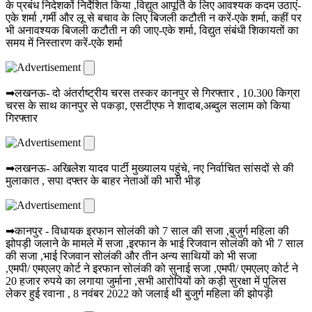
के प्रबंध निदेशकों निर्देशित किया ,विद्युत आपूर्ति के लिए आवश्यक कदम उठाएं-
एके शर्मा ,गर्मी और लू से बचाव के लिए बिजली कटौती न करें-एके शर्मा, कहीं पर
भी अनावश्यक बिजली कटौती न की जाए-एके शर्मा, विद्युत संबंधी शिकायतों का
समय में निस्तारण करें-एके शर्मा
➡लखनऊ- दो अंतर्राष्ट्रीय चरस तस्कर कानपुर से गिरफ्तार , 10.300 किग्रा
चरस के साथ कानपुर से पकड़ा, एसटीएफ ने शादाब,अब्दुल सलाम को किया
गिरफ्तार
➡लखनऊ- अखिलेश यादव पार्टी मुख्यालय पहुंचे, नए निर्वाचित सांसदों से की
मुलाकात , सपा दफ्तर के बाहर नेताओं की भारी भीड़
➡कानपुर - विधायक इरफान सोलंकी को 7 साल की सजा ,बुजुर्ग महिला की
झोपड़ी जलाने के मामले में सजा ,इरफान के भाई रिजवान सोलंकी को भी 7 साल
की सजा ,भाई रिजवान सोलंकी और तीन अन्य साथियों को भी सजा
,एमपी/ एमएलए कोर्ट ने इरफान सोलंकी को सुनाई सजा ,एमपी/ एमएलए कोर्ट ने
20 हजार रुपये का लगाया जुर्माना ,सभी आरोपियों को कड़ी सुरक्षा में पुलिस
लेकर हुई रवाना , 8 नवंबर 2022 को जलाई थी बुजुर्ग महिला की झोपड़ी