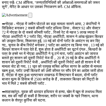
बनाए रखें- CM ऑफिस, ‘जनप्रतिनिधियों की अपेक्षाओं-समस्याओं को जरूर
सुनें’, मेरिट के आधार पर उसका निराकरण करें- CM ऑफिस.
➡नोएडा - नोएडा में जमीन घोटाले का बड़ा मामला सामने आया, 2 कंपनियों ने
सिंडिकेट बनाकर 2 सबसे कीमती प्लॉट हथिया लिया , सेक्टर 92 और सेक्टर
72 में नोएडा के दो सबसे कीमती प्लॉट , रिजर्व रेट से महज 5 लाख ज्यादा में
नोएडा अथॉरिटी ने 2 प्लॉट दिए, नोएडा अथॉरिटी, शासन ने आंख मूंदकर बिल्डर
को उपकृत किया, शिकायत हुई, 10 मई को दोनों प्लॉट के आवंटन रद्द कर दिए
गए., चुनाव के बीच रिपोर्ट बनाकर 2 प्लॉट का आवंटन रद्द किया गया , 13 मई को
बिल्डर शासन में पत्र देते हैं, शुरू होता है अथॉरिटी का यूटर्न एंगल , बिल्डरों के
पत्र के हफ्ते भर में नोएडा अथॉरिटी ने यू टर्न मारा, प्लॉट आवंटन को जायज
बताते हुए शासन को दूसरी रिपोर्ट भेज दी ,. 20 से 29 मई के बीच अथॉरिटी ने
शासन को दूसरी रिपोर्ट भेजी , अथॉरिटी की दूसरी रिपोर्ट आते ही शासन में भी
मामला सेट हो गया, 11 जून को प्रमुख सचिव अनिल सागर के आदेश से मामला
खत्म हुआ, प्लॉट उन्हीं बिल्डरों को उसी कीमत पर सौंप देने का आदेश जारी होता
है, नोएडा से शुरू हुआ भ्रष्टाचार लखनऊ में शिष्टाचार में बदला, दोनों प्लॉट
बाजार मूल्य के हिसाब से 2500 करोड़ के हैं , ताकतवर बिल्डर को मिट्टी के
भाव में मिले 2 सबसे कीमती प्लॉट .
➡शाहजहांपुर- युवक की धारदार हथियार से हत्या, खेत में खून से लथपथ मिला
शव, शव की नहीं हो सकी है शिनाख्त, शरीर पर जख्मों के गहरे निशान, थाना
कलान के शेरपुर कुर्रिया की घटना.