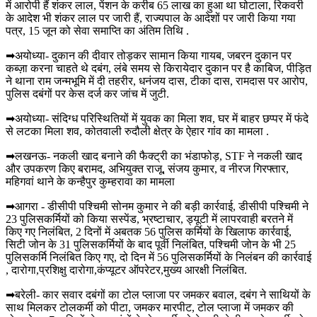
में आरोपी हैं शंकर लाल, पेंशन के करीब 65 लाख का हुआ था घोटाला, रिकवरी
के आदेश भी शंकर लाल पर जारी हैं, राज्यपाल के आदेशों पर जारी किया गया
पत्र, 15 जून को सेवा समाप्ति का अंतिम तिथि .
➡अयोध्या- दुकान की दीवार तोड़कर सामान किया गायब, जबरन दुकान पर
कब्ज़ा करना चाहते थे दबंग, लंबे समय से किरायेदार दुकान पर है काबिज, पीड़ित
ने थाना राम जन्मभूमि में दी तहरीर, धनंजय दास, टीका दास, रामदास पर आरोप,
पुलिस दबंगों पर केस दर्ज कर जांच में जुटी.
➡अयोध्या- संदिग्ध परिस्थितियों में युवक का मिला शव, घर में बाहर छप्पर में फंदे
से लटका मिला शव, कोतवाली रुदौली क्षेत्र के ऐहार गांव का मामला .
➡लखनऊ- नकली खाद बनाने की फैक्ट्री का भंडाफोड़, STF ने नकली खाद
और उपकरण किए बरामद, अभियुक्त राजू, संजय कुमार, व नीरज गिरफ्तार,
महिगवां थाने के कन्हैपुर कुम्हरावा का मामला
➡आगरा - डीसीपी पश्चिमी सोनम कुमार ने की बड़ी कार्रवाई, डीसीपी पश्चिमी ने
23 पुलिसकर्मियों को किया सस्पेंड, भ्रष्टाचार, ड्यूटी में लापरवाही बरतने में
किए गए निलंबित, 2 दिनों में अबतक 56 पुलिस कर्मियों के खिलाफ कार्रवाई,
सिटी जोन के 31 पुलिसकर्मियों के बाद पूर्वी निलंबित, पश्चिमी जोन के भी 25
पुलिसकर्मि निलंबित किए गए, दो दिन में 56 पुलिसकर्मियों के निलंबन की कार्रवाई
, दारोगा,प्रशिक्षु दारोगा,कंप्यूटर ऑपरेटर,मुख्य आरक्षी निलंबित.
➡बरेली- कार सवार दबंगों का टोल प्लाजा पर जमकर बवाल, दबंग ने साथियों के
साथ मिलकर टोलकर्मी को पीटा, जमकर मारपीट, टोल प्लाजा में जमकर की