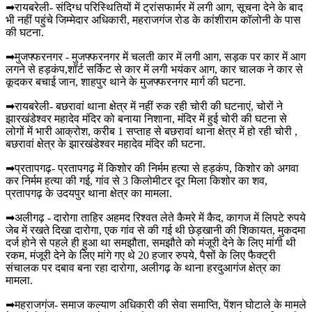
➡रायबरेली- संदिग्ध परिस्थितियों में ट्रांसफार्मर में लगी आग, सूचना देने के बाद
भी नहीं पहुंचे जिम्मेदार अधिकारी, महराजगंज रोड के कांशीराम कॉलोनी के पास
की घटना.
➡मुजफ्फरनगर - मुजफ्फरनगर में चलती कार में लगी आग, सड़क पर कार में आग
लगने से हड़कंप,शॉर्ट सर्किट से कार में लगी भयंकर आग, कार चालक ने कार से
कूदकर बचाई जान, शाहपुर थाने के मुजफ्फरनगर मार्ग की घटना.
➡रायबरेली- बछरावां थाना क्षेत्र में नहीं रुक रही चोरी की घटनाएं, चोरों ने
झारखंडेश्वर महादेव मंदिर को बनाया निशाना, मंदिर में हुई चोरी की घटना से
लोगों में भारी आक्रोश, करीब 1 सप्ताह से बछरावां थाना क्षेत्र में हो रही चोरी ,
बछरावां क्षेत्र के झारखंडेश्वर महादेव मंदिर की घटना.
➡प्रतापगढ़- प्रतापगढ़ में किशोर की निर्मम हत्या से हड़कंप, किशोर को अगवा
कर निर्मम हत्या की गई, गांव से 3 किलोमीटर दूर मिला किशोर का शव,
प्रतापगढ़ के उदयपुर थाना क्षेत्र का मामला.
➡अलीगढ़ - दारोगा ताहिर अहमद रिश्वत लेते कैमरे में कैद, कागज में लिपटे रुपये
जेब में रखते दिखा दारोगा, एक गांव से की गई थी छेड़खानी की शिकायत, मुकदमा
दर्ज होने से पहले ही हुआ था समझौता, समझौते को मंजूरी देने के लिए मांगी थी
रकम, मंजूरी देने के लिए मांगे गए थे 20 हजार रुपये, पैसों के लिए फैक्ट्री
संचालक पर दबाव बना रहा दारोगा, अलीगढ़ के थाना हरदुआगंज क्षेत्र का
मामला.
➡महराजगंज- समाज कल्याण अधिकारी की सेवा समाप्ति, पेंशन घोटाले के मामले